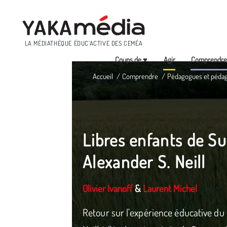
Menu
LA MÉDIATHÈQUE ÉDUC’ACTIVE DES CEMÉA
Coups de ♥
Agir
Comprendr
Aller
Accueil
Comprendre
Pédagogues et péda
au
contenu
principal
Libres enfants de S
Alexander S. Neill
Olivier Ivanoff
&
Laurent Michel
Retour sur l'expérience éducative du