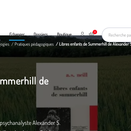
Recherche pa
0
Mon compte
Ajouter au panier
e
Echanger
Dossiers
Boutique
gogies
Pratiques pédagogiques
Libres enfants de Summerhill de Alexander S.
ummerhill de
 psychanalyste Alexander S.