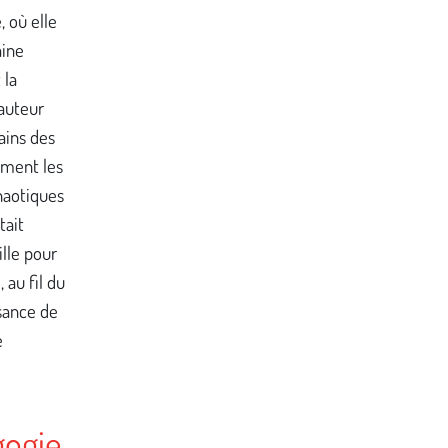
, où elle
aine
 la
’auteur
ains des
mment les
haotiques
tait
ille pour
 au fil du
sance de
e
gogie