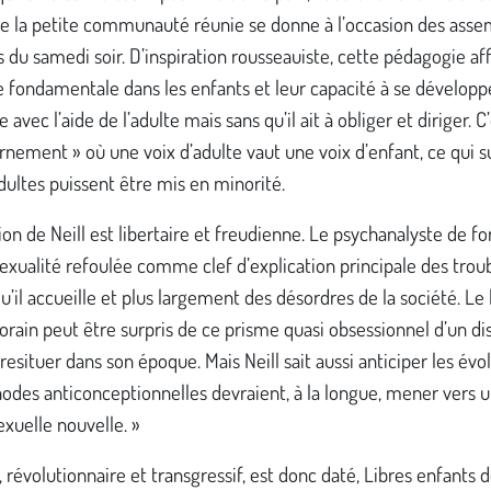
ue la petite communauté réunie se donne à l’occasion des ass
 du samedi soir. D’inspiration rousseauiste, cette pédagogie af
 fondamentale dans les enfants et leur capacité à se développ
avec l’aide de l’adulte mais sans qu’il ait à obliger et diriger. C’
rnement » où une voix d’adulte vaut une voix d’enfant, ce qui 
dultes puissent être mis en minorité.
tion de Neill est libertaire et freudienne. Le psychanalyste de f
sexualité refoulée comme clef d’explication principale des trou
u’il accueille et plus largement des désordres de la société. Le
ain peut être surpris de ce prisme quasi obsessionnel d’un di
t resituer dans son époque. Mais Neill sait aussi anticiper les évol
odes anticonceptionnelles devraient, à la longue, mener vers 
xuelle nouvelle. »
re, révolutionnaire et transgressif, est donc daté, Libres enfants 