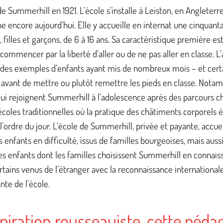
de Summerhill en 1921. L’école s’installe à Leiston, en Angleterre
e encore aujourd’hui. Elle y accueille en internat une cinquant
, filles et garçons, de 6 à 16 ans. Sa caractéristique première est
à commencer par la liberté d’aller ou de ne pas aller en classe. L
 des exemples d’enfants ayant mis de nombreux mois – et cert
 avant de mettre ou plutôt remettre les pieds en classe. Nota
ui rejoignent Summerhill à l’adolescence après des parcours c
écoles traditionnelles où la pratique des châtiments corporels é
l’ordre du jour. L’école de Summerhill, privée et payante, accue
s enfants en difficulté, issus de familles bourgeoises, mais aussi,
s enfants dont les familles choisissent Summerhill en connais
rtains venus de l’étranger avec la reconnaissance international
nte de l’école.
spiration rousseauiste, cette péda