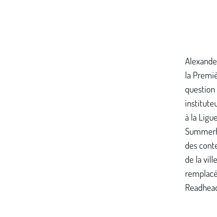
Alexander
la Premi
question 
institute
à la Ligu
Summerhil
des conte
de la vil
remplacé 
Readhead,