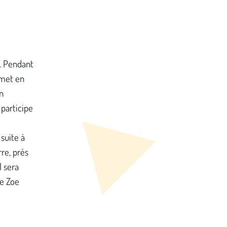
s. Pendant
emet en
un
 participe
suite à
re, près
l sera
le Zoe