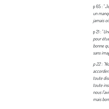
p 65 : "
Je
un manque
jamais ois
p 21 : "
Une
pour étud
bonne que
sans imag
p 22 : "
accorderi
toute dis
toute ins
nous l’av
mais bon.