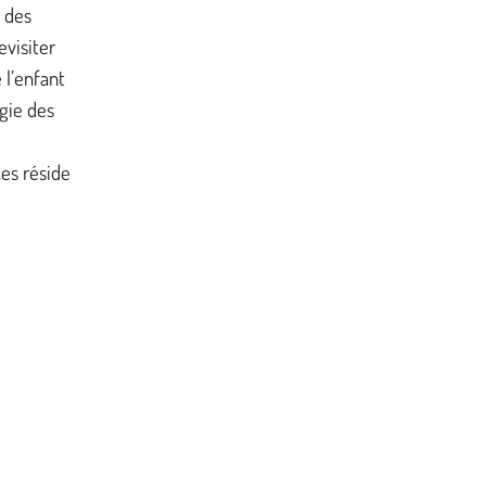
 des
evisiter
 l’enfant
ogie des
ces réside