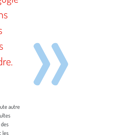
ns
s
s
dre.
oute autre
dultes
s des
c les