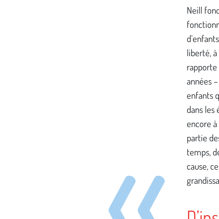
Neill fon
fonctionn
d’enfants
liberté, 
rapporte
années –
enfants q
dans les 
encore à 
partie de
temps, de
cause, ce
grandissa
D’in