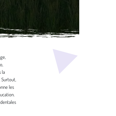
age,
o,
 la
. Surtout,
onne les
ducation.
identales