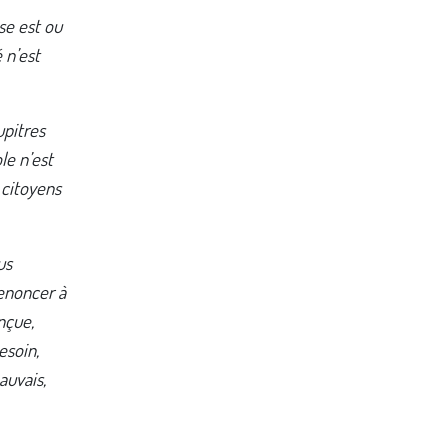
se est ou
 n’est
upitres
le n’est
 citoyens
us
renoncer à
nçue,
esoin,
auvais,