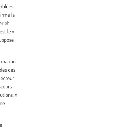
emblées
firme la
er et
est le «
suppose
ormation
bles des
 lecteur
scours
utions. «
une
de