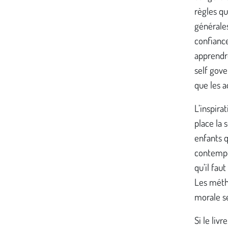
règles q
générales
confiance
apprendre 
self gove
que les a
L’inspira
place la 
enfants q
contempor
qu’il fau
Les méth
morale se
Si le liv