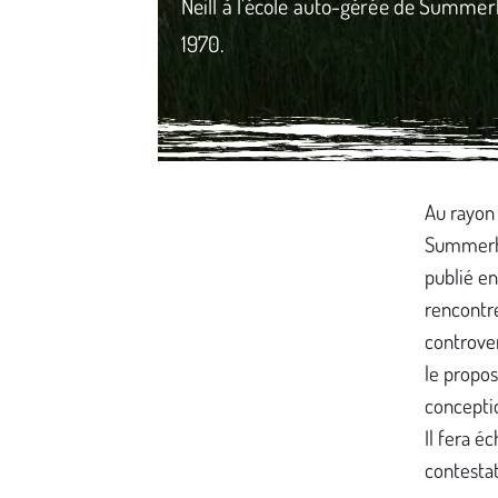
Neill à l'école auto-gérée de Summerh
1970.
Média secondaire
Au rayon 
Summerhil
publié en
rencontre
controver
le propos
conceptio
Il fera é
contestat