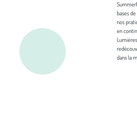
Summerhi
bases de 
nos prati
en contin
Lumières 
redécouvr
dans la m