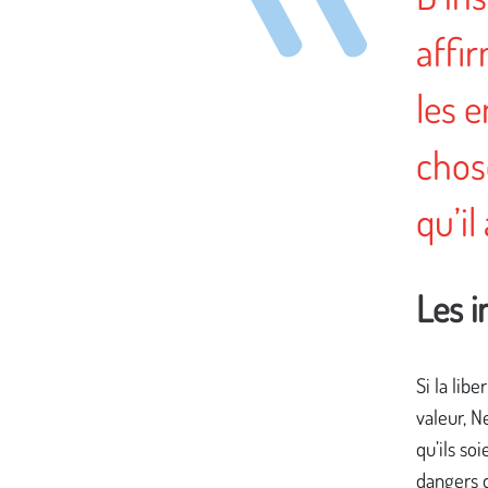
affi
les e
chose
qu’i
Les i
Si la lib
valeur, N
qu’ils so
dangers q