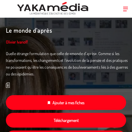
LA MÉDIATHÈQUE ÉDUC’ACTIVE DES CEMÉA
Aller
au
Le monde d'après
contenu
principal
Olivier Ivanoff
Quelle étrange formulation que celle de «monde d’après». Comme si les
transformations, les changements et l’évolution de la pensée et des pratiques
ne pouvaient qu’être les conséquences de bouleversements liés à des guerres
ou des épidémies.
Ajouter à mes fiches
Téléchargement