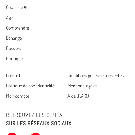
Menu
Coups de ♥
Agir
Comprendre
Echanger
Dossiers
Boutique
Cemea
Contact
Conditions générales de ventes
Politique de confidentialité
Mentions légales
footer
Mon compte
Aide (F.A.Q)
RETROUVEZ LES CEMEA
SUR LES RÉSEAUX SOCIAUX