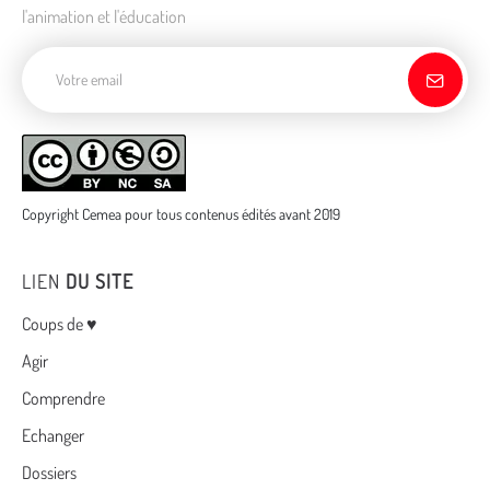
l'animation et l'éducation
Adresse de courriel
Copyright Cemea pour tous contenus édités avant 2019
LIEN
DU SITE
Menu
Coups de ♥
Agir
Comprendre
Echanger
Dossiers