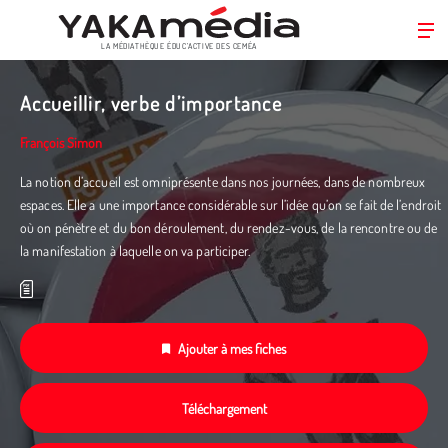
LA MÉDIATHÈQUE ÉDUC’ACTIVE DES CEMÉA
Aller
au
Accueillir, verbe d’importance
contenu
principal
François Simon
La notion d’accueil est omniprésente dans nos journées, dans de nombreux
espaces. Elle a une importance considérable sur l’idée qu’on se fait de l’endroit
où on pénètre et du bon déroulement, du rendez-vous, de la rencontre ou de
la manifestation à laquelle on va participer.
Ajouter à mes fiches
Téléchargement