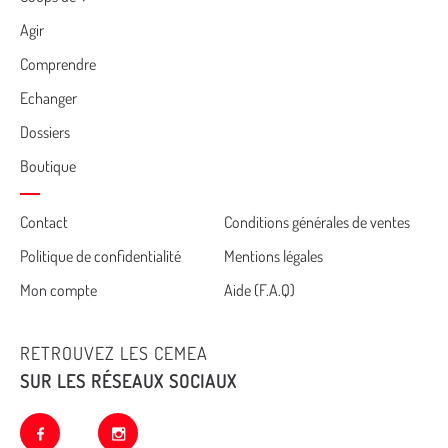
Menu
Agir
Comprendre
Echanger
Dossiers
Boutique
Cemea
Contact
Conditions générales de ventes
Politique de confidentialité
Mentions légales
footer
Mon compte
Aide (F.A.Q)
RETROUVEZ LES CEMEA
SUR LES RÉSEAUX SOCIAUX
facebook
instagram