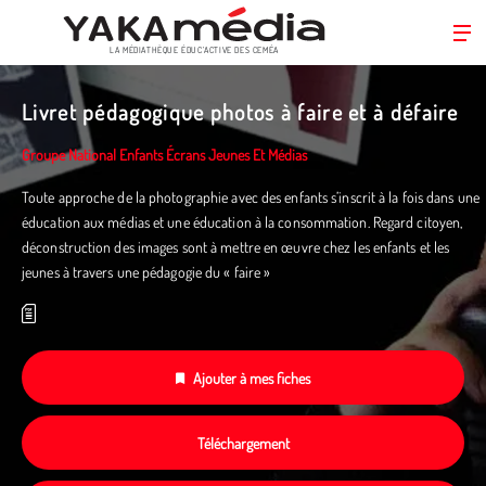
LA MÉDIATHÈQUE ÉDUC’ACTIVE DES CEMÉA
Aller
au
Livret pédagogique photos à faire et à défaire
contenu
principal
Groupe National Enfants Écrans Jeunes Et Médias
Toute approche de la photographie avec des enfants s’inscrit à la fois dans une
éducation aux médias et une éducation à la consommation. Regard citoyen,
déconstruction des images sont à mettre en œuvre chez les enfants et les
jeunes à travers une pédagogie du « faire »
Ajouter à mes fiches
Téléchargement