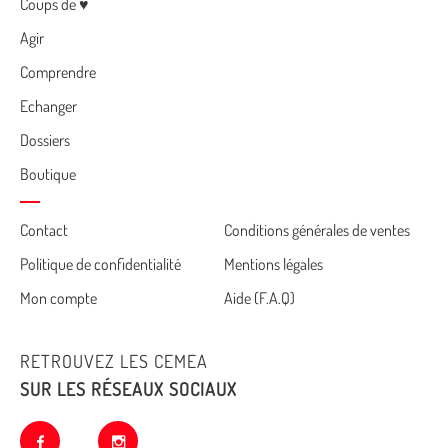
Menu
Coups de ♥
Agir
Comprendre
Echanger
Dossiers
Boutique
Cemea
Contact
Conditions générales de ventes
Politique de confidentialité
Mentions légales
footer
Mon compte
Aide (F.A.Q)
RETROUVEZ LES CEMEA
SUR LES RÉSEAUX SOCIAUX
facebook
instagram