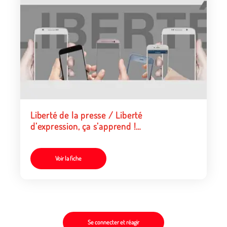
Liberté de la presse / Liberté
d’expression, ça s’apprend !
(parcours pour les jeunes)
Voir la fiche
Se connecter et réagir