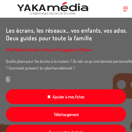
LA MÉDIATHÈQUE ÉDUC’ACTIVE DES CEMÉA
Aller
au
Les écrans, les réseaux... vos enfants, vos ados.
contenu
Deux guides pour toute la famille
principal
Pôle Médias Éducation Critique Et Engagement Citoyen
Quelle place pour les écrans à la maison ? Qu'est-ce qu'une donnée personnelle
? Comment prévenir le cyberharcèlement ?
Ajouter à mes fiches
Téléchargement