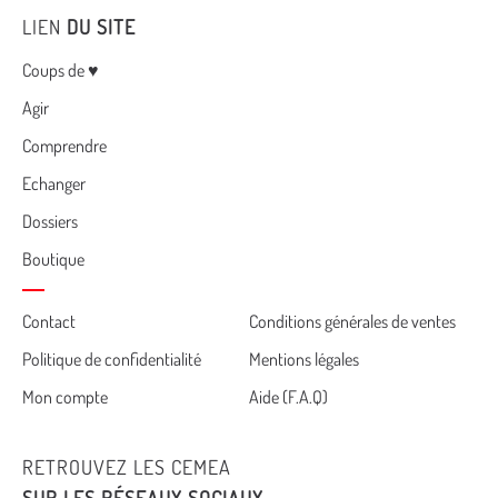
LIEN
DU SITE
Menu
Coups de ♥
Agir
Comprendre
Echanger
Dossiers
Boutique
Cemea
Contact
Conditions générales de ventes
Politique de confidentialité
Mentions légales
footer
Mon compte
Aide (F.A.Q)
RETROUVEZ LES CEMEA
SUR LES RÉSEAUX SOCIAUX