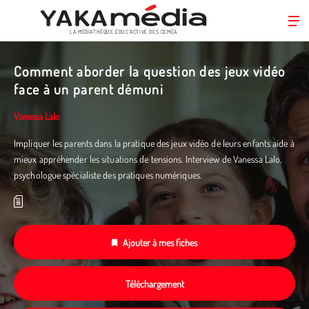
LA MÉDIATHÈQUE ÉDUC’ACTIVE DES CEMÉA
Aller
au
Comment aborder la question des jeux vidéo
contenu
face à un parent démuni
principal
Vanessa Lalo
Impliquer les parents dans la pratique des jeux vidéo de leurs enfants aide à
mieux appréhender les situations de tensions. Interview de Vanessa Lalo,
psychologue spécialiste des pratiques numériques.
Ajouter à mes fiches
Téléchargement