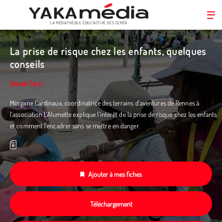
LA MÉDIATHÈQUE ÉDUC’ACTIVE DES CEMÉA
Aller
au
La prise de risque chez les enfants, quelques
contenu
conseils
principal
Davide Terzi
Morgane Cardinaux, coordinatrice des terrains d’aventures de Rennes à
l’association L’Alumette explique l’intérêt de la prise de risque chez les enfants
et comment l'encadrer sans se mettre en danger.
Ajouter à mes fiches
Téléchargement