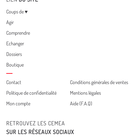
Menu
Coups de ♥
Agir
Comprendre
Echanger
Dossiers
Boutique
Cemea
Contact
Conditions générales de ventes
Politique de confidentialité
Mentions légales
footer
Mon compte
Aide (F.A.Q)
RETROUVEZ LES CEMEA
SUR LES RÉSEAUX SOCIAUX