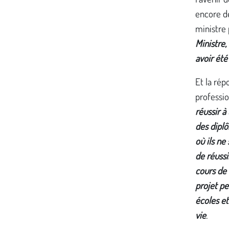
encore dé
ministre 
Ministre,
avoir été
Et la rép
professio
réussir à
des diplô
où ils ne
de réussi
cours de 
projet pe
écoles et
vie
.