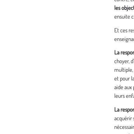
les objec
ensuite 
Et ces re
enseigna
La respo
choyer, d
multiple,
et pour l
aide aux 
leurs enf
La respo
acquérir 
nécessair