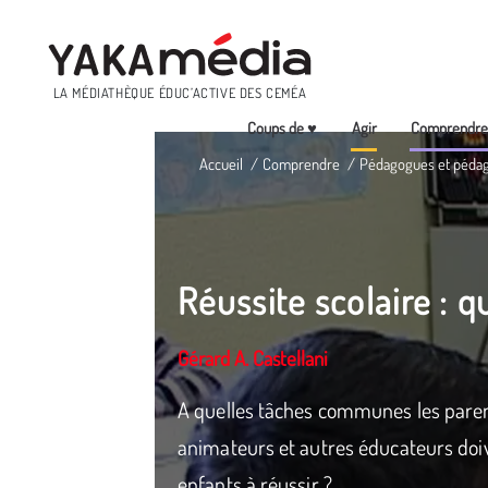
Menu
LA MÉDIATHÈQUE ÉDUC’ACTIVE DES CEMÉA
Coups de ♥
Agir
Comprendr
Aller
Accueil
Comprendre
Pédagogues et péda
au
contenu
principal
Réussite scolaire : qu
Gérard A. Castellani
A quelles tâches communes les parent
animateurs et autres éducateurs doive
enfants à réussir ?