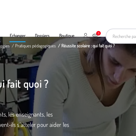
Recherche pa
0
Mon compte
Ajouter au panier
e
Echanger
Dossiers
Boutique
gogies
Pratiques pédagogiques
Réussite scolaire : qui fait quoi ?
i fait quoi ?
s, les enseignants, les
nt-ils s'atteler pour aider les