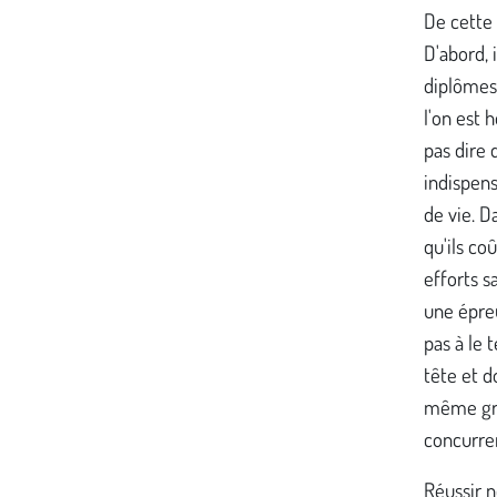
De cette 
D'abord, 
diplômes 
l'on est 
pas dire 
indispens
de vie. D
qu'ils co
efforts s
une épreu
pas à le 
tête et d
même grâc
concurren
Réussir n