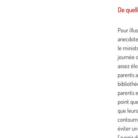
De quelle
Pour illu
anecdote.
le minist
journée d
assez élo
parents a
bibliothè
parents e
point que
que leurs
contourne
éviter un
l'avenir 