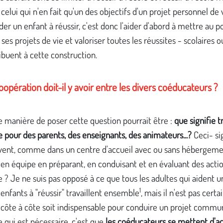
celui qui n'en fait qu'un des objectifs d'un projet personnel de 
ider un enfant à réussir, c'est donc l'aider d'abord à mettre au p
 ses projets de vie et valoriser toutes les réussites - scolaires 
ibuent à cette construction.
oopération doit-il y avoir entre les divers coéducateurs ?
 manière de poser cette question pourrait être :
que signifie tr
pour des parents, des enseignants, des animateurs...?
Ceci- sig
oivent, comme dans un centre d'accueil avec ou sans hébergeme
r en équipe en préparant, en conduisant et en évaluant des acti
 ? Je ne suis pas opposé à ce que tous les adultes qui aident
1
enfants à "réussir" travaillent ensemble
, mais il n'est pas certa
r côte à côte soit indispensable pour conduire un projet commu
e qui est nécessaire, c'est que
les coéducateurs se mettent d'ac