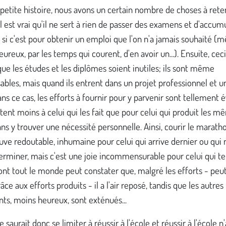
petite histoire, nous avons un certain nombre de choses à reten
il est vrai qu'il ne sert à rien de passer des examens et d'accum
si c'est pour obtenir un emploi que l'on n'a jamais souhaité (
heureux, par les temps qui courent, d'en avoir un...). Ensuite, cec
que les études et les diplômes soient inutiles; ils sont même
ables, mais quand ils entrent dans un projet professionnel et u
ans ce cas, les efforts à fournir pour y parvenir sont tellement 
ûtent moins à celui qui les fait que pour celui qui produit les 
ans y trouver une nécessité personnelle. Ainsi, courir le marath
ve redoutable, inhumaine pour celui qui arrive dernier ou qui 
terminer, mais c'est une joie incommensurable pour celui qui t
ont tout le monde peut constater que, malgré les efforts - peu
e aux efforts produits - il a l'air reposé, tandis que les autres
ts, moins heureux, sont exténués...
e saurait donc se limiter à réussir à l'école et réussir à l'école n