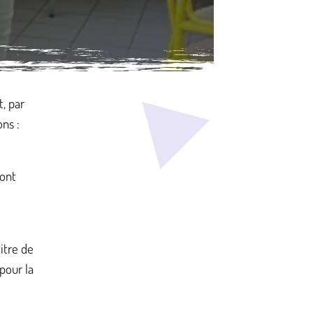
t, par
ons :
ont
itre de
pour la