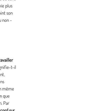
vie plus
oint son
ou non -
availler
nifie-t-il
nt,
ons
 un même
in que
n. Par
cord sur