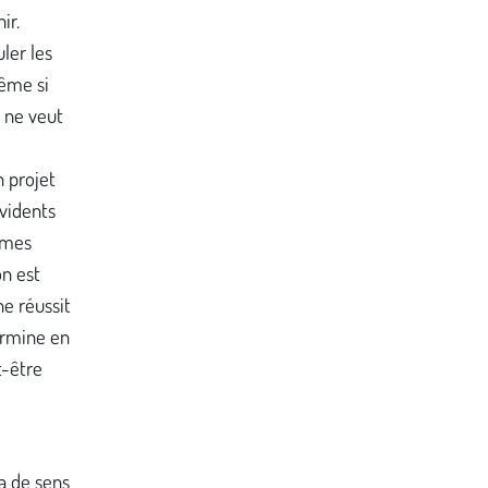
ir.
uler les
même si
i ne veut
n projet
évidents
mêmes
on est
ne réussit
ermine en
t-être
'a de sens