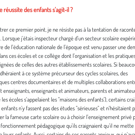
 réussite des enfants s'agit-il ?
strer ce premier point, je ne résiste pas à la tentation de racont
 Lorsque j'étais inspecteur chargé d'un secteur scolaire expér
re de l'éducation nationale de l'époque est venu passer une de
ans ces écoles et ce collège dont l'organisation et les pratique
ignées de celles des autres établissements scolaires. Si beauc
dhéraient à ce système précurseur des cycles scolaires, des
ques centres documentaires et de multiples collaborations ent
t enseignants, enseignants et animateurs, parents et animateu
 les écoles s'appelaient les "maisons des enfants'), certains cra
 enfants n'y fassent pas des études "sérieuses" et n'hésitaient p
r la fameuse carte scolaire ou à choisir l'enseignement privé 
 fonctionnement pédagogique qu'ils craignaient qu'il ne mette 
de leurs enfants. Aussi, certains de ces parents anxieux, qui n'av