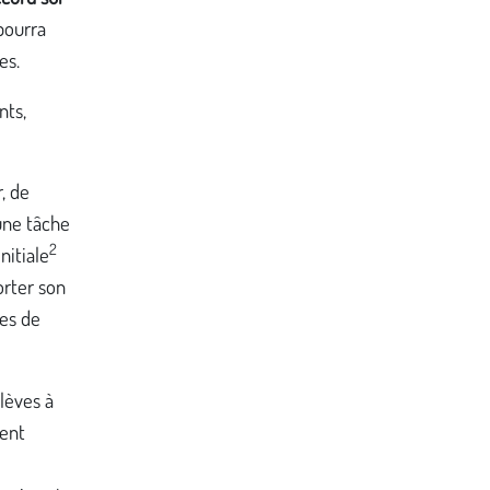
 pourra
es.
nts,
r, de
 une tâche
2
nitiale
orter son
tes de
élèves à
ient