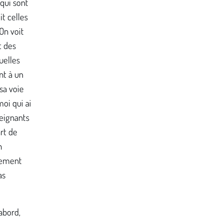
 qui sont
it celles
On voit
t des
uelles
nt à un
sa voie
oi qui ai
seignants
rt de
n
cement
as
'abord,