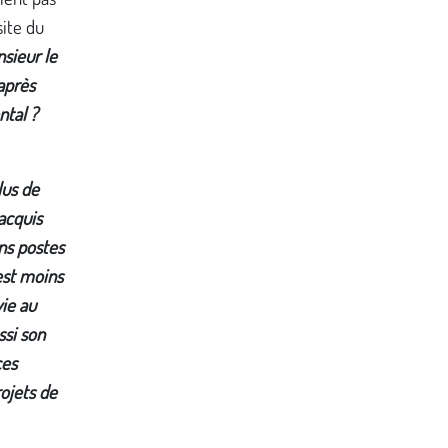
site du
sieur le
après
ntal ?
lus de
 acquis
ins postes
est moins
vie au
ssi son
ces
rojets de