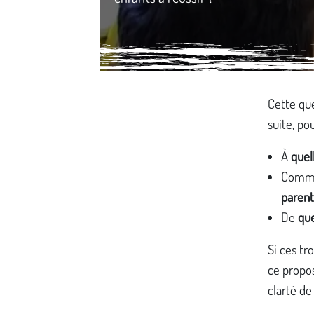
Média secondaire
Cette que
suite, po
À
quel
Commen
parent
De
que
Si ces tr
ce propos
clarté de