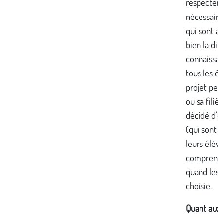
respecter
nécessair
qui sont 
bien la d
connaissa
tous les 
projet pe
ou sa fil
décidé d'
(qui sont
leurs élè
comprend
quand les
choisie.
Quant aux