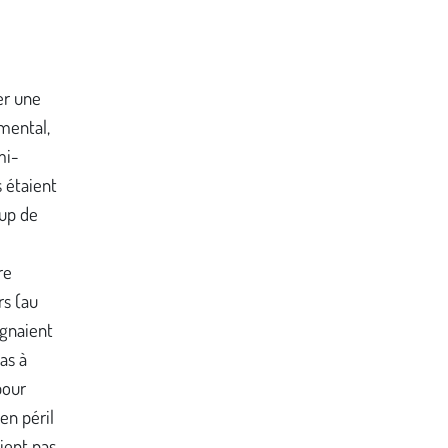
er une
imental,
mi-
s étaient
oup de
re
rs (au
ignaient
as à
pour
en péril
aient pas