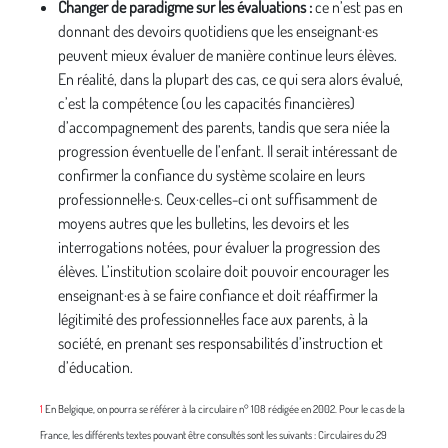
Changer de paradigme sur les évaluations :
ce n’est pas en
donnant des devoirs quotidiens que les enseignant·es
peuvent mieux évaluer de manière continue leurs élèves.
En réalité, dans la plupart des cas, ce qui sera alors évalué,
c’est la compétence (ou les capacités financières)
d’accompagnement des parents, tandis que sera niée la
progression éventuelle de l’enfant. Il serait intéressant de
confirmer la confiance du système scolaire en leurs
professionnel·le·s. Ceux·celles-ci ont suffisamment de
moyens autres que les bulletins, les devoirs et les
interrogations notées, pour évaluer la progression des
élèves. L’institution scolaire doit pouvoir encourager les
enseignant·es à se faire confiance et doit réaffirmer la
légitimité des professionnel·les face aux parents, à la
société, en prenant ses responsabilités d’instruction et
d’éducation.
1
En Belgique, on pourra se référer à la circulaire n° 108 rédigée en 2002. Pour le cas de la
France, les différents textes pouvant être consultés sont les suivants : Circulaires du 29