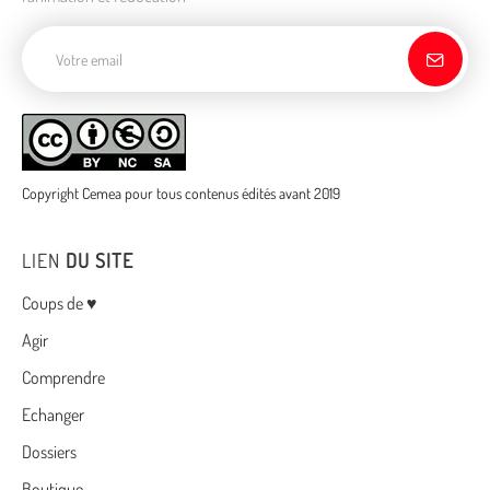
Adresse de courriel
Copyright Cemea pour tous contenus édités avant 2019
LIEN
DU SITE
Menu
Coups de ♥
Agir
Comprendre
Echanger
Dossiers
Boutique