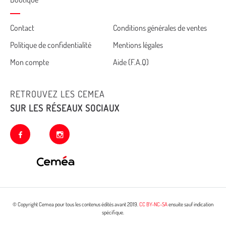
Cemea
Contact
Conditions générales de ventes
Politique de confidentialité
Mentions légales
footer
Mon compte
Aide (F.A.Q)
RETROUVEZ LES CEMEA
SUR LES RÉSEAUX SOCIAUX
facebook
instagram
© Copyright Cemea pour tous les contenus édités avant 2019.
CC BY-NC-SA
ensuite sauf indication
spécifique.