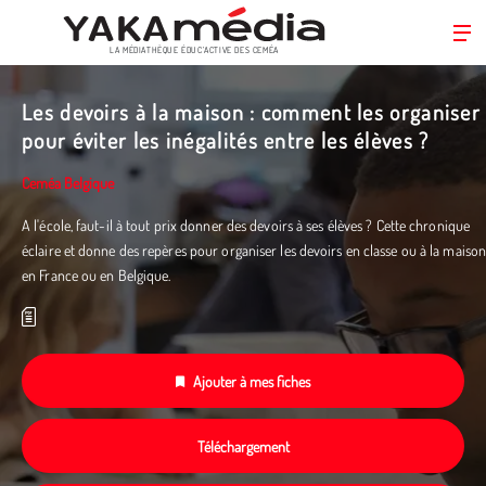
LA MÉDIATHÈQUE ÉDUC’ACTIVE DES CEMÉA
Aller
au
Les devoirs à la maison : comment les organiser
contenu
pour éviter les inégalités entre les élèves ?
principal
Ceméa Belgique
A l'école, faut-il à tout prix donner des devoirs à ses élèves ? Cette chronique
éclaire et donne des repères pour organiser les devoirs en classe ou à la maiso
en France ou en Belgique.
Ajouter à mes fiches
Téléchargement