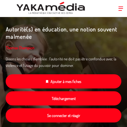
LA MÉDIATHÈQUE ÉDUC’ACTIVE DES CEMÉA
Aller
au
Autorité(s) en éducation, une notion souvent
contenu
malmenée
principal
Thomas Champion
Disons les choses d’emblée : l’autorité ne doit pas être confondue avec la
violence et l’usage du pouvoir pour dominer.
Ajouter à mes fiches
Téléchargement
Se connecter et réagir