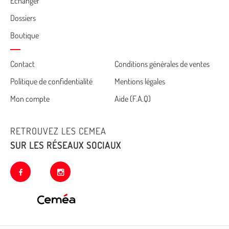
Echanger
Dossiers
Boutique
Cemea
Contact
Conditions générales de ventes
Politique de confidentialité
Mentions légales
footer
Mon compte
Aide (F.A.Q)
RETROUVEZ LES CEMEA
SUR LES RÉSEAUX SOCIAUX
facebook
instagram