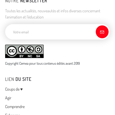
NOTRE
NEWSLETTER
Toutes les actualités, nouveautés et infos diverses concernant
l'animation et l'éducation
Adresse de courriel
Copyright Cemea pour tous contenus édités avant 2019
LIEN
DU SITE
Menu
Coups de ♥
Agir
Comprendre