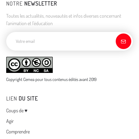
NOTRE
NEWSLETTER
Toutes les actualités, nouveautés et infos diverses concernant
l'animation et l'éducation
Adresse de courriel
Copyright Cemea pour tous contenus édités avant 2019
LIEN
DU SITE
Menu
Coups de ♥
Agir
Comprendre