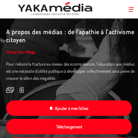
LA MÉDIATHÈQUE ÉDUC’ACTIVE DES CEMÉA
Aller
au
A propos des médias : de l'apathie à l'activisme
contenu
citoyen
principal
Divina Frau-Meigs
Pour réduire la fracture au niveau des e.compétences, l’éducation aux médias
est une nécessité d’utilité publique à développer collectivement sous peine de
creuser le sillon des inégalités
Ajouter à mes fiches
Téléchargement