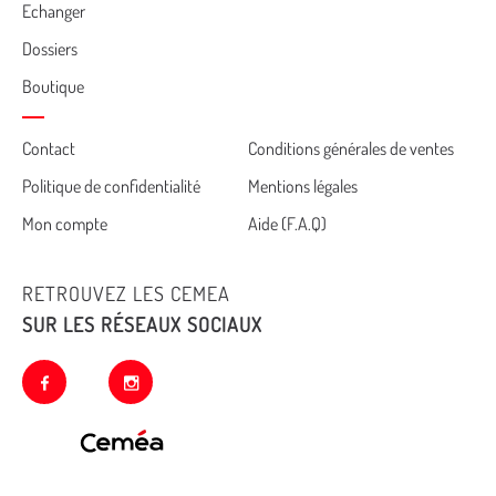
Echanger
Dossiers
Boutique
Cemea
Contact
Conditions générales de ventes
Politique de confidentialité
Mentions légales
footer
Mon compte
Aide (F.A.Q)
RETROUVEZ LES CEMEA
SUR LES RÉSEAUX SOCIAUX
facebook
instagram