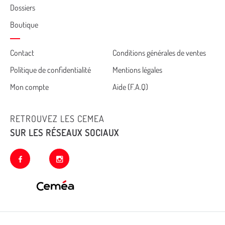
Dossiers
Boutique
Cemea
Contact
Conditions générales de ventes
Politique de confidentialité
Mentions légales
footer
Mon compte
Aide (F.A.Q)
RETROUVEZ LES CEMEA
SUR LES RÉSEAUX SOCIAUX
facebook
instagram