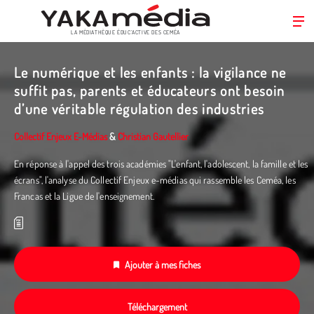
LA MÉDIATHÈQUE ÉDUC’ACTIVE DES CEMÉA
Aller
au
Le numérique et les enfants : la vigilance ne
contenu
suffit pas, parents et éducateurs ont besoin
principal
d’une véritable régulation des industries
Collectif Enjeux E-Médias
&
Christian Gautellier
En réponse à l'appel des trois académies "L'enfant, l'adolescent, la famille et les
écrans", l'analyse du Collectif Enjeux e-médias qui rassemble les Ceméa, les
Francas et la Ligue de l'enseignement.
Ajouter à mes fiches
Téléchargement