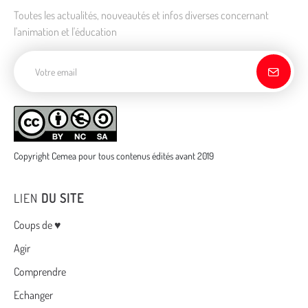
Toutes les actualités, nouveautés et infos diverses concernant
l'animation et l'éducation
Adresse de courriel
Copyright Cemea pour tous contenus édités avant 2019
LIEN
DU SITE
Menu
Coups de ♥
Agir
Comprendre
Echanger