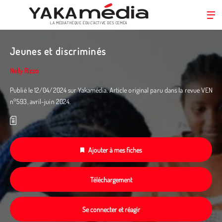
LA MÉDIATHÈQUE ÉDUC’ACTIVE DES CEMÉA
Aller
au
Jeunes et discriminés
contenu
principal
Nelly Rizzo
Publié le 12/04/2024 sur Yakamédia. Article original paru dans la revue VEN
n°593, avril-juin 2024.
Ajouter à mes fiches
Téléchargement
Se connecter et réagir