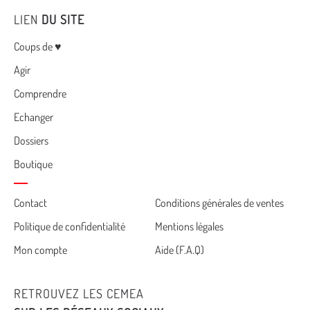
LIEN
DU SITE
Menu
Coups de ♥
Agir
Comprendre
Echanger
Dossiers
Boutique
Cemea
Contact
Conditions générales de ventes
Politique de confidentialité
Mentions légales
footer
Mon compte
Aide (F.A.Q)
RETROUVEZ LES CEMEA