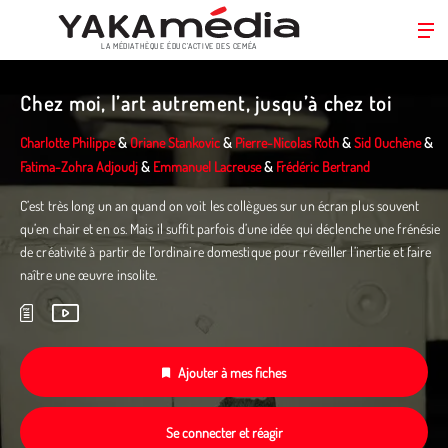
LA MÉDIATHÈQUE ÉDUC’ACTIVE DES CEMÉA
Aller
au
Chez moi, l’art autrement, jusqu’à chez toi
contenu
principal
Charlotte Philippe
&
Oriane Stankovic
&
Pierre-Nicolas Roth
&
Sid Ouchène
&
Fatima-Zohra Adjoudj
&
Emmanuel Lacreuse
&
Frédéric Bertrand
C’est très long un an quand on voit les collègues sur un écran plus souvent
qu’en chair et en os. Mais il suffit parfois d’une idée qui déclenche une frénésie
de créativité à partir de l’ordinaire domestique pour réveiller l’inertie et faire
naître une œuvre insolite.
Ajouter à mes fiches
Se connecter et réagir