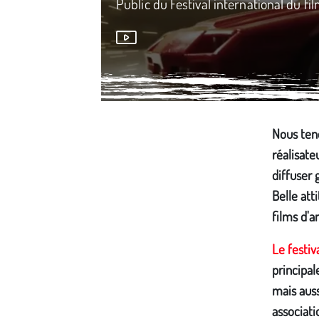
Public du Festival international du fi
Média secondaire
Nous teno
réalisate
diffuser
Belle att
films d'a
Le festiv
principa
mais auss
associati