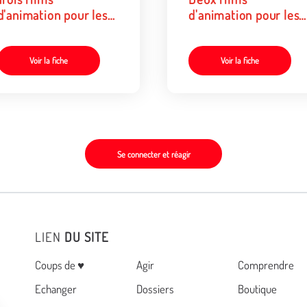
d'animation pour les
d'animation pour les
enfants de 6 à 12 ans •
enfants de 6 à 12 ans 
4
6
Voir la fiche
Voir la fiche
Se connecter et réagir
LIEN
DU SITE
Menu
Coups de ♥
Agir
Comprendre
Echanger
Dossiers
Boutique