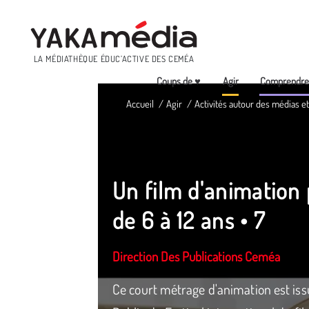
Menu
LA MÉDIATHÈQUE ÉDUC’ACTIVE DES CEMÉA
Coups de ♥
Agir
Comprendr
Aller
Accueil
Agir
Activités autour des médias 
au
contenu
principal
Un film d'animation 
de 6 à 12 ans • 7
Direction Des Publications Ceméa
Ce court métrage d'animation est is