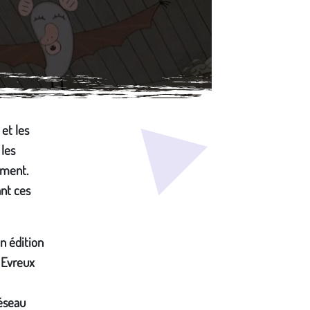
et les
 les
ement.
ant ces
n édition
 Evreux
réseau