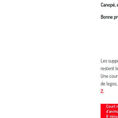
Canopé, 
Bonne pro
Les suppo
restent l
Une cours
de legos,
2.
Court 
d'anima
6 minut