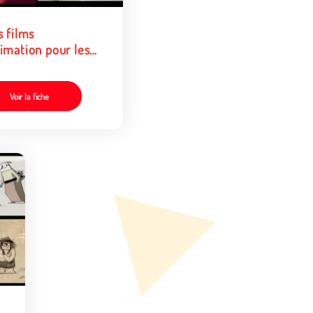
s films
imation pour les
nts de 6 à 12 ans •
Voir la fiche