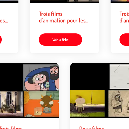
Trois films
Troi
les
d'animation pour les
d'an
ans •
enfants de 6 à 12 ans •
enfa
2
3
Voir la fiche
Trois films
Deux films