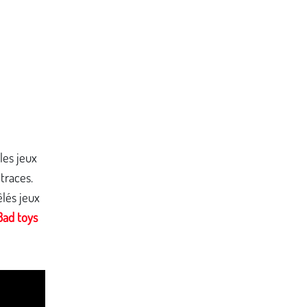
les jeux
traces.
êlés jeux
Bad toys