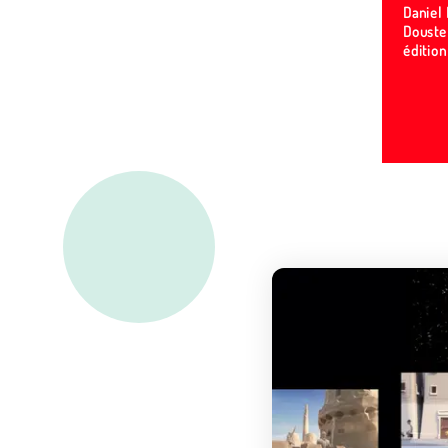
Daniel 
Douste
édition