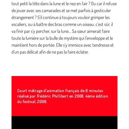
tout petit la tête dans la lune et le nez en l'air ? Ou car il refuse
de jouer avec ses camarades et se met parfois à gesticuler
étrangement ? S'il continue à toujours vouloir grimper les
escaliers, ou à battre des bras comme un oiseau, c'est sûr, il
va finir par s'y percher, sur la lune… Sa sœur aimerait faire
toute la lumière sur la bulle de mystère qui l'enveloppe et le
maintient hors de portée. Elle s'y immisce avec tendresse et
d'un pas délicat afin de ne pas la faire éclater.
Court métrage d'animation français de 6 minutes
réalisé par Frédéric Phillibert en 2008.
4ème édition
du festival, 2008.