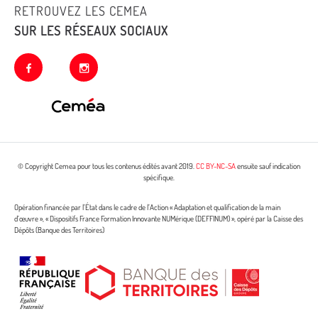
RETROUVEZ LES CEMEA
SUR LES RÉSEAUX SOCIAUX
facebook
instagram
© Copyright Cemea pour tous les contenus édités avant 2019.
CC BY-NC-SA
ensuite sauf indication
spécifique.
Opération financée par l’État dans le cadre de l’Action « Adaptation et qualification de la main
d’œuvre », « Dispositifs France Formation Innovante NUMérique (DEFFINUM) », opéré par la Caisse des
Dépôts (Banque des Territoires)