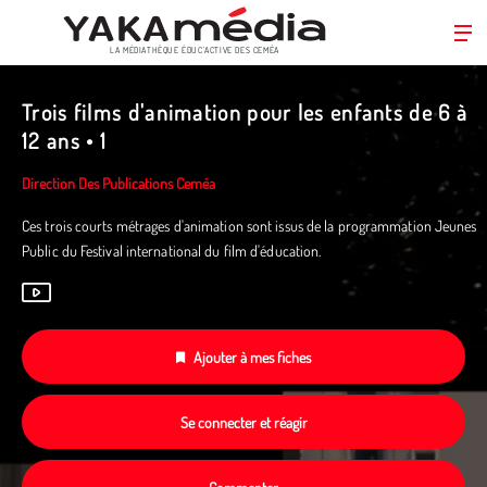
LA MÉDIATHÈQUE ÉDUC’ACTIVE DES CEMÉA
Aller
au
Trois films d'animation pour les enfants de 6 à
contenu
12 ans • 1
principal
Direction Des Publications Ceméa
Ces trois courts métrages d'animation sont issus de la programmation Jeunes
Public du Festival international du film d'éducation.
Ajouter à mes fiches
Se connecter et réagir