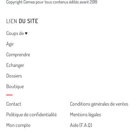
Copyright Cemea pour tous contenus édités avant 2019
LIEN
DU SITE
Menu
Coups de ♥
Agir
Comprendre
Echanger
Dossiers
Boutique
Cemea
Contact
Conditions générales de ventes
Politique de confidentialité
Mentions légales
footer
Mon compte
Aide (F.A.Q)