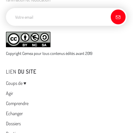
Adresse de courriel
Copyright Cemea pour tous contenus édités avant 2019
LIEN
DU SITE
Menu
Coups de ♥
Agir
Comprendre
Echanger
Dossiers