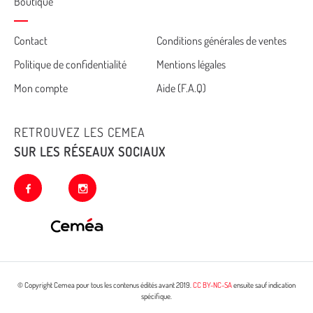
Boutique
Cemea
Contact
Conditions générales de ventes
Politique de confidentialité
Mentions légales
footer
Mon compte
Aide (F.A.Q)
RETROUVEZ LES CEMEA
SUR LES RÉSEAUX SOCIAUX
facebook
instagram
© Copyright Cemea pour tous les contenus édités avant 2019.
CC BY-NC-SA
ensuite sauf indication
spécifique.