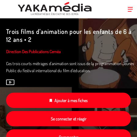
LA MÉDIATHÈQUE ÉDUC’ACTIVE DES CEMÉA
Aller
au
Trois films d'animation pour les enfants de 6 à
contenu
12 ans • 2
principal
Direction Des Publications Ceméa
Ces trois courts métrages d'animation sont issus de la programmation Jeunes
Public du Festival international du film d'éducation.
Ajouter à mes fiches
Se connecter et réagir