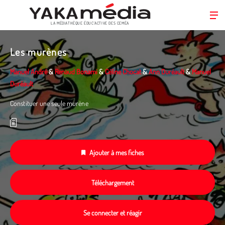
LA MÉDIATHÈQUE ÉDUC’ACTIVE DES CEMÉA
Aller
au
Les murènes
contenu
principal
Manuel André
&
Renaud Bonami
&
Céline Chocat
&
Ann Duréault
&
Manuel
Duréault
Constituer une seule murène
Ajouter à mes fiches
Téléchargement
Se connecter et réagir