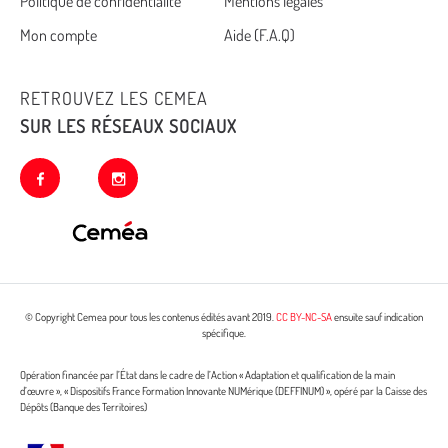
Politique de confidentialité
Mentions légales
footer
Mon compte
Aide (F.A.Q)
RETROUVEZ LES CEMEA
SUR LES RÉSEAUX SOCIAUX
facebook
instagram
© Copyright Cemea pour tous les contenus édités avant 2019.
CC BY-NC-SA
ensuite sauf indication
spécifique.
Opération financée par l’État dans le cadre de l’Action « Adaptation et qualification de la main
d’œuvre », « Dispositifs France Formation Innovante NUMérique (DEFFINUM) », opéré par la Caisse des
Dépôts (Banque des Territoires)