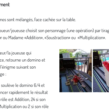
ement
os sont mélangés, face cachée sur la table.
ueur/joueuse choisit son personnage (une opération) par tirag
ur ou Madame «Addition», «Soustraction» ou «Multiplication».
eur/la joueuse qui
, retourne un domino et
 l’énigme suivant son
nage :
le soulève le domino 6/4 et
ncer rapidement le résultat
 rôle est Addition, 24 si son
Multiplication ou 2 si son rôle