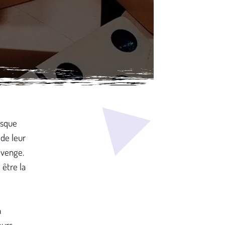
esque
 de leur
 venge.
 être la
n
ours