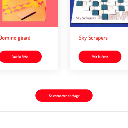
Domino géant
Sky Scrapers
Voir la fiche
Voir la fiche
Se connecter et réagir