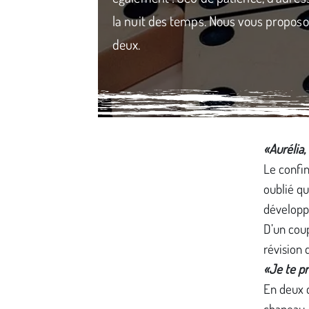
la nuit des temps. Nous vous proposon
deux.
Média secondaire
«Aurélia,
Le confin
oublié qu
développe
D’un coup
révision 
«Je te pr
En deux c
chapeau. 