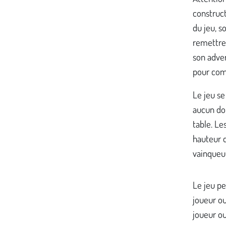
construct
du jeu, s
remettre
son adver
pour comp
Le jeu se
aucun do
table. Le
hauteur d
vainqueur
Le jeu p
joueur ou
joueur ou