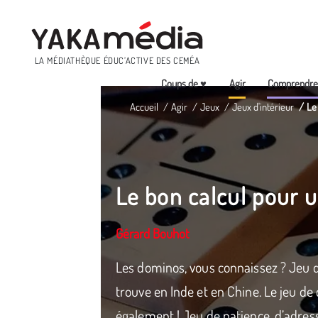
Menu
LA MÉDIATHÈQUE ÉDUC’ACTIVE DES CEMÉA
Coups de ♥
Agir
Comprendr
Aller
Accueil
Agir
Jeux
Jeux d'intérieur
Le
au
contenu
principal
Le bon calcul pour u
Gérard Bouhot
Les dominos, vous connaissez ? Jeu de
trouve en Inde et en Chine. Le jeu de
également ! Jeu de patience, d’adress