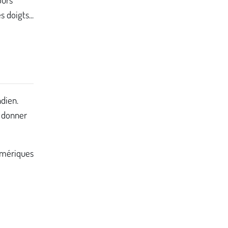
 doigts...
ndien.
i donner
umériques