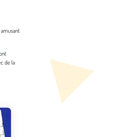
us amusant
ont
c de la