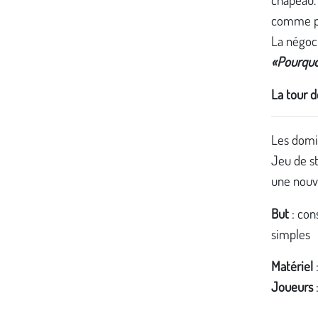
comme pou
La négoci
«Pourquo
La tour d
Les domin
Jeu de s
une nouve
But
: con
simples
Matériel
Joueurs