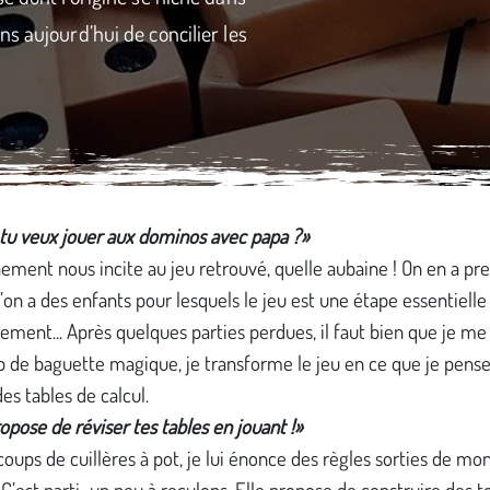
s aujourd’hui de concilier les
 tu veux jouer aux dominos avec papa ?»
ement nous incite au jeu retrouvé, quelle aubaine ! On en a pr
’on a des enfants pour lesquels le jeu est une étape essentielle
ment... Après quelques parties perdues, il faut bien que je me
 de baguette magique, je transforme le jeu en ce que je pense
des tables de calcul.
opose de réviser tes tables en jouant !»
oups de cuillères à pot, je lui énonce des règles sorties de mo
C’est parti...un peu à reculons. Elle propose de construire des t