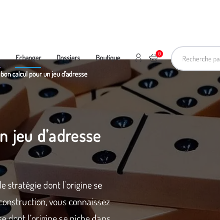
Recherche pa
0
Mon compte
Ajouter au panier
e
Echanger
Dossiers
Boutique
 bon calcul pour un jeu d’adresse
n jeu d’adresse
 stratégie dont l’origine se
 construction, vous connaissez
e dont l’origine se niche dans