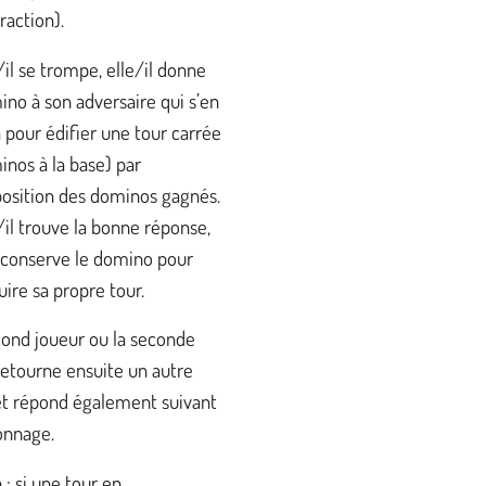
raction).
e/il se trompe, elle/il donne
ino à son adversaire qui s’en
a pour édifier une tour carrée
inos à la base) par
osition des dominos gagnés.
e/il trouve la bonne réponse,
l conserve le domino pour
uire sa propre tour.
ond joueur ou la seconde
retourne ensuite un autre
t répond également suivant
onnage.
 : si une tour en