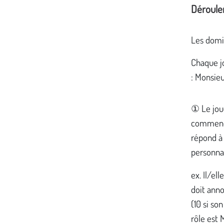
Déroul
Les domin
Chaque jo
: Monsie
① Le jou
commence
répond à
person
ex. Il/el
doit anno
(10 si son
rôle est 