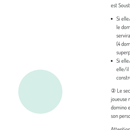
est Soust
Si ell
le dom
servir
(4 dom
superp
Si ell
elle/i
constr
② Le sec
joueuse 
domino e
son pers
Attention