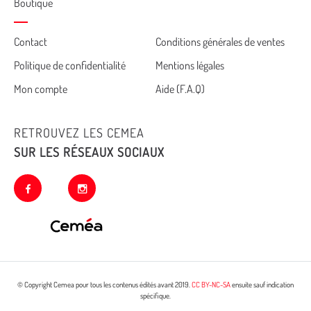
Boutique
Cemea
Contact
Conditions générales de ventes
Politique de confidentialité
Mentions légales
footer
Mon compte
Aide (F.A.Q)
RETROUVEZ LES CEMEA
SUR LES RÉSEAUX SOCIAUX
facebook
instagram
© Copyright Cemea pour tous les contenus édités avant 2019.
CC BY-NC-SA
ensuite sauf indication
spécifique.