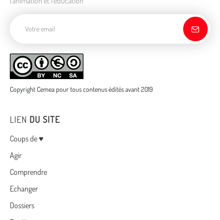
l'animation et l'éducation
Adresse de courriel
Copyright Cemea pour tous contenus édités avant 2019
LIEN
DU SITE
Menu
Coups de ♥
Agir
Comprendre
Echanger
Dossiers