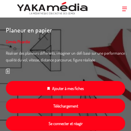
LA MÉDIATHÈQUE ÉDUC’ACTIVE DES CEMÉA
Aller
au
Planeur en papier
contenu
principal
Ceméa Picardie
Réaliser des planeurs différents, imaginer un défi basé sur une performance :
qualité du vol, vitesse, distance parcourue, figure réalisée
Ajouter à mes fiches
Téléchargement
Se connecter et réagir