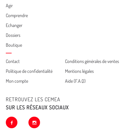
Agir
Comprendre
Echanger
Dossiers
Boutique
Cemea
Contact
Conditions générales de ventes
Politique de confidentialité
Mentions légales
footer
Mon compte
Aide (F.A.Q)
RETROUVEZ LES CEMEA
SUR LES RÉSEAUX SOCIAUX
facebook
instagram