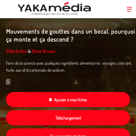
LA MÉDIATHÈQUE ÉDUC’ACTIVE DES CEMÉA
Aller
au
Mouvements de gouttes dans un bocal, pourquoi
contenu
ça monte et ça descend ?
principal
Gilles Guillon
&
Olivier Brocart
Faire de la science avec quelques ingrédients alimentaires : vinaigre, colorant,
huile, eau et bicarbonate de sodium.
Ajouter à mes fiches
Téléchargement