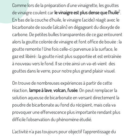
Comme lors de la préparation d'une vinaigrette, les gouttes
2
de vinaigre coulent car
le
vinaigre est plus dense que l'huile
.
En bas de la couche d'huile, le vinaigre (acide) réagit avec le
bicarbonate de soude (alcalin) en dégageant du dioxyde de
carbone. De petites bulles transparentes de ce gaz entourent
alors la goutte colorée de vinaigre et font office de bouée : la
goutte remonte ! Une fois celle-ci parvenue à la surface, le
gaz est libéré : la goutte n'est plus supportée et est entraînée
à nouveau vers le fond. Il se crée ainsi un va-et-vient des
gouttes dans le verre, pour notre plus grand plaisir visuel.
On trouve de nombreuses expériences à partir de cette
réaction,
lampe à lave
,
volcan, fusée
. On peut remplacer la
solution aqueuse de bicarbonate en versant directement la
poudre de bicarbonate au fond du récipient, mais cela va
provoquer une effervescence plus importante rendant plus
difficile l'observation du phènomène étudié.
L'activité n'a pas toujours pour objectif l'apprentissage du