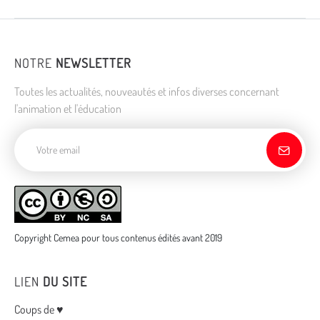
NOTRE
NEWSLETTER
Toutes les actualités, nouveautés et infos diverses concernant
l'animation et l'éducation
Adresse de courriel
Copyright Cemea pour tous contenus édités avant 2019
LIEN
DU SITE
Menu
Coups de ♥