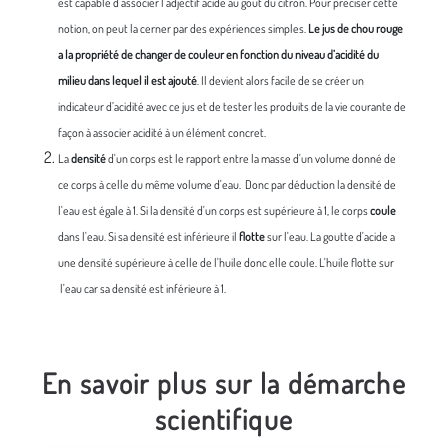
est capable d’associer l’adjectif acide au goût du citron. Pour préciser cette
notion, on peut la cerner par des expériences simples.
Le jus de chou rouge
a la propriété de changer de couleur en fonction du niveau d’acidité du
milieu dans lequel il est ajouté
. Il devient alors facile de se créer un
indicateur d’acidité avec ce jus et de tester les produits de la vie courante de
façon à associer acidité à un élément concret.
La
densité
d'un corps est le rapport entre la masse d'un volume donné de
ce corps à celle du même volume d'eau. Donc par déduction la densité de
l'eau est égale à 1. Si la densité d'un corps est supérieure à 1, le corps
coule
dans l'eau. Si sa densité est inférieure il
flotte
sur l'eau. La goutte d'acide a
une densité supérieure à celle de l'huile donc elle coule. L'huile flotte sur
l'eau car sa densité est inférieure à 1.
En savoir plus sur la démarche
scientifique