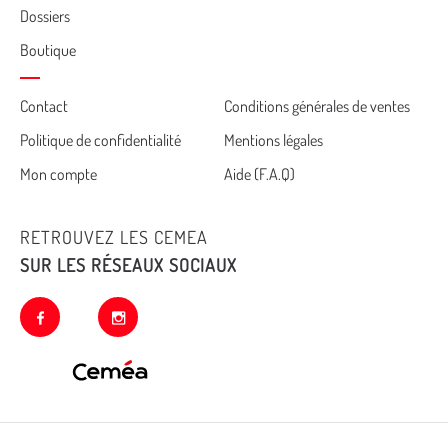
Dossiers
Boutique
Cemea
Contact
Conditions générales de ventes
Politique de confidentialité
Mentions légales
footer
Mon compte
Aide (F.A.Q)
RETROUVEZ LES CEMEA
SUR LES RÉSEAUX SOCIAUX
facebook
instagram