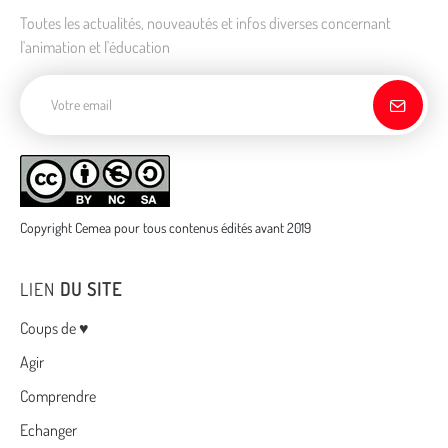
Toutes les actualités, nouveautés et infos diverses concernant
l'animation et l'éducation
Adresse de courriel
Copyright Cemea pour tous contenus édités avant 2019
LIEN
DU SITE
Menu
Coups de ♥
Agir
Comprendre
Echanger