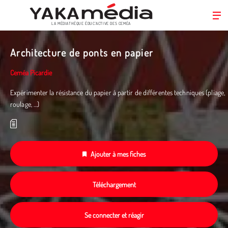
LA MÉDIATHÈQUE ÉDUC’ACTIVE DES CEMÉA
Aller
au
Architecture de ponts en papier
contenu
principal
Ceméa Picardie
Expérimenter la résistance du papier à partir de différentes techniques (pliage,
roulage, …)
Ajouter à mes fiches
Téléchargement
Se connecter et réagir