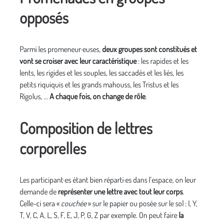
opposés
Parmi les promeneur·euses,
deux groupes sont constitués et
vont se croiser avec leur caractéristique
: les rapides et les
lents, les rigides et les souples, les saccadés et les liés, les
petits riquiquis et les grands mahouss, les Tristus et les
Rigolus, …
A chaque fois, on change de rôle
.
Composition de lettres
corporelles
Les participant·es étant bien réparti·es dans l’espace, on leur
demande de
représenter une lettre avec tout leur corps
.
Celle-ci sera «
couchée
» sur le papier ou posée sur le sol : I, Y,
T, V, C, A, L, S, F, E, J, P, G, Z par exemple. On peut faire
la