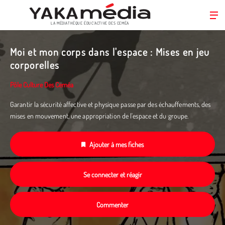
LA MÉDIATHÈQUE ÉDUC’ACTIVE DES CEMÉA
Aller
au
Moi et mon corps dans l'espace : Mises en jeu
contenu
corporelles
principal
Pôle Culture Des Ceméa
Garantir la sécurité affective et physique passe par des échauffements, des
mises en mouvement, une appropriation de l'espace et du groupe.
Ajouter à mes fiches
Se connecter et réagir
Commenter