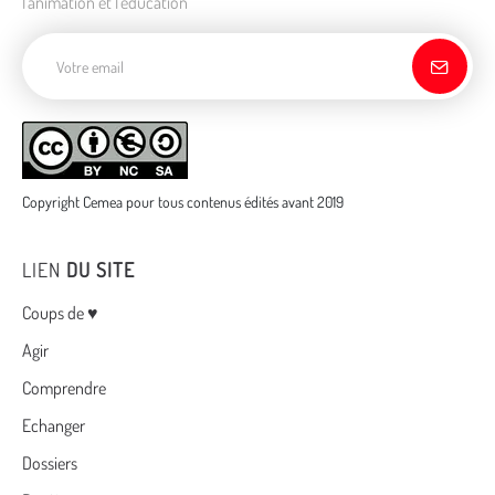
l'animation et l'éducation
Adresse de courriel
Copyright Cemea pour tous contenus édités avant 2019
LIEN
DU SITE
Menu
Coups de ♥
Agir
Comprendre
Echanger
Dossiers