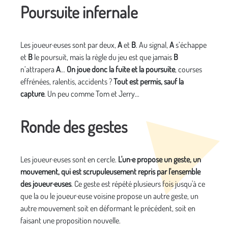
Poursuite infernale
Les joueur·euses sont par deux,
A
et
B
. Au signal,
A
s’échappe
et
B
le poursuit, mais la règle du jeu est que jamais
B
n’attrapera
A
…
On joue donc la fuite et la poursuite
, courses
effrénées, ralentis, accidents ?
Tout est permis, sauf la
capture
. Un peu comme Tom et Jerry…
Ronde des gestes
Les joueur·euses sont en cercle.
L'un·e propose un geste, un
mouvement, qui est scrupuleusement repris par l'ensemble
des joueur·euses
. Ce geste est répété plusieurs fois jusqu'à ce
que la ou le joueur·euse voisine propose un autre geste, un
autre mouvement soit en déformant le précédent, soit en
faisant une proposition nouvelle.