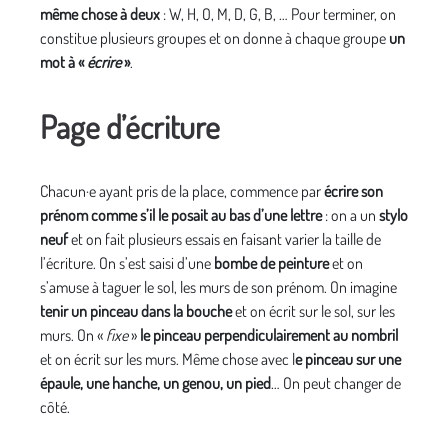
même chose à deux
: W, H, O, M, D, G, B, … Pour terminer, on
constitue plusieurs groupes et on donne à chaque groupe
un
mot à «
écrire
»
.
Page d’écriture
Chacun·e ayant pris de la place, commence par
écrire son
prénom comme s’il le posait au bas d’une lettre
: on a un
stylo
neuf
et on fait plusieurs essais en faisant varier la taille de
l’écriture. On s’est saisi d’une
bombe de peinture
et on
s’amuse à taguer le sol, les murs de son prénom. On imagine
tenir un pinceau dans la bouche
et on écrit sur le sol, sur les
murs. On «
fixe
»
le pinceau perpendiculairement au nombril
et on écrit sur les murs. Même chose avec l
e pinceau sur une
épaule, une hanche, un genou, un pied
… On peut changer de
côté.