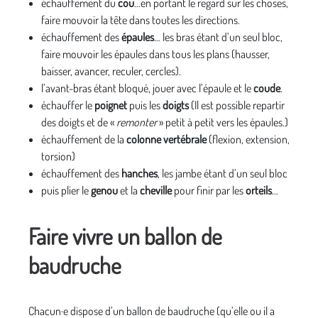
échauffement du
cou
…en portant le regard sur les choses,
faire mouvoir la tête dans toutes les directions.
échauffement des
épaules
… les bras étant d’un seul bloc,
faire mouvoir les épaules dans tous les plans (hausser,
baisser, avancer, reculer, cercles).
l’avant-bras étant bloqué, jouer avec l’épaule et le
coude
.
échauffer le
poignet
puis les
doigts
(Il est possible repartir
des doigts et de «
remonter
» petit à petit vers les épaules.)
échauffement de la
colonne vertébrale
(flexion, extension,
torsion)
échauffement des
hanches
, les jambe étant d’un seul bloc
puis plier le
genou
et la
cheville
pour finir par les
orteils
…
Faire vivre un ballon de
baudruche
Chacun·e dispose d’un ballon de baudruche (qu’elle ou il a