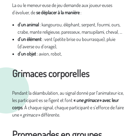
La ou le meneur·euse de jeu demande aux joueur·euses
d’évoluer, de
se déplacer à la manière
:
d’un animal
: kangourou, éléphant, serpent, fourmi, ours,
crabe, mante religieuse, paresseux, marsupilami, cheval, …
d’un élément
: vent (petite brise ou bourrasque), pluie
(d’averse ou d’orage),
d’un objet
: avion, robot,
Grimaces corporelles
Pendant la déambulation, au signal donné par l’animateur·ice,
les participant·es se figent et font
«
une grimace
» avec leur
corps
. À chaque signal, chaque participant·e s’efforce de faire
une «
grimace
» différente.
Promenades en groupes