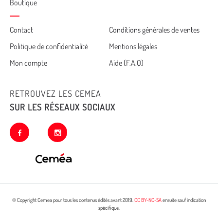
Boutique
Cemea
Contact
Conditions générales de ventes
Politique de confidentialité
Mentions légales
footer
Mon compte
Aide (F.A.Q)
RETROUVEZ LES CEMEA
SUR LES RÉSEAUX SOCIAUX
facebook
instagram
© Copyright Cemea pour tous les contenus édités avant 2019.
CC BY-NC-SA
ensuite sauf indication
spécifique.