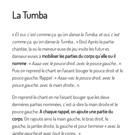
La Tumba
«
Et oui, c’est comme ça, qu’on danse la Tumba, et oui, c’est
comme ça, qu’on danse la Tumba…
» (bis) Après la partie
chantée, la ou le meneur·euse de jeu invite les futur·es
danseur·euses à
mobiliser les parties du corps qu’elle ou il
nomme
: «
Aaaa-vec le pouce droit, avec le pouce gauche…
».
Puis on reprend le chant en faisant bouger le pouce droit et le
pouce gauche. Rappel : «
Aaaa-vec le pouce droit, avec le
pouce gauche, avec la main droite…
».
On reprend le chant en ne faisant bouger que les deux
dernières parties nommées, c’est-à-dire la main droite et le
pouce gauche.
A chaque rappel, on ajoute une partie du
corps
. On rajoute ainsi la main gauche, le bras droit, le
gauche, la jambe droite, la gauche et pour terminer «
avec la
jambe gauche et avec tout le corps…
»