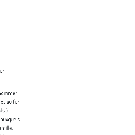
ur
e nommer
es au fur
ts à
s auxquels
amille,