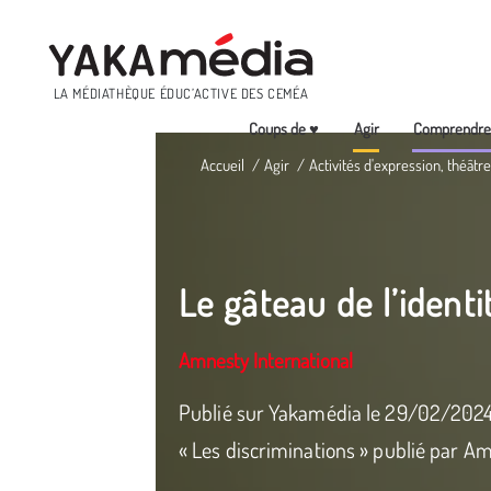
Menu
LA MÉDIATHÈQUE ÉDUC’ACTIVE DES CEMÉA
Coups de ♥
Agir
Comprendr
Aller
Accueil
Agir
Activités d'expression, théâtre
au
contenu
principal
Le gâteau de l’identi
Amnesty International
Publié sur Yakamédia le 29/02/2024 U
« Les discriminations » publié par Am