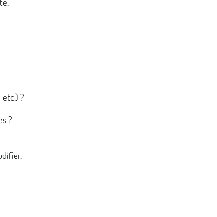
té,
 etc.) ?
es ?
difier,