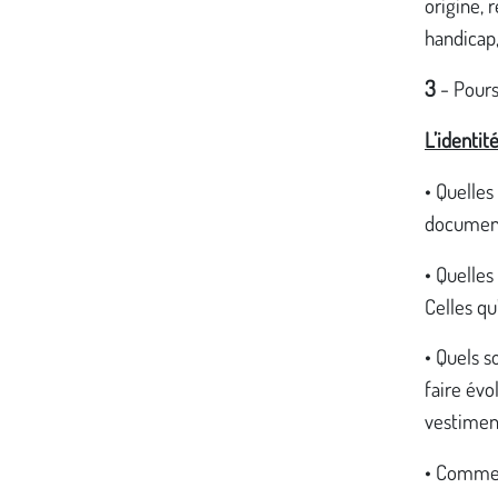
origine, r
handicap,
3
-
Pours
L’identité
• Quelles
documents
• Quelles
Celles qu
• Quels s
faire évo
vestiment
• Comment