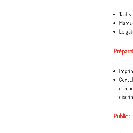
Tablea
Marqu
Le gât
Préparat
Imprim
Consul
mécani
discri
Public :