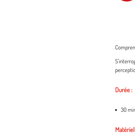
Comprendr
S’interro
perceptio
Durée :
30 mi
Matériel 