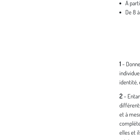
À parti
De 8 à
1
-
Donne
individue
identité,
2
-
Enta
différent
et à mesu
compléter
elles et 