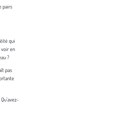
 pairs
tité qui
 voir en
leau ?
ît pas
portante
? Qu’avez-