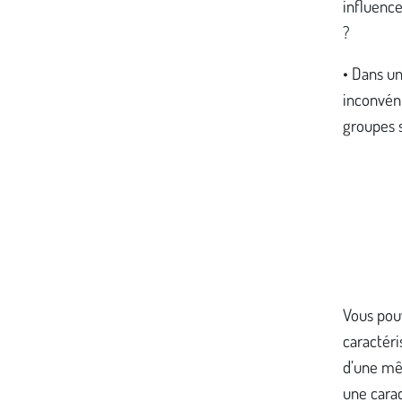
influence
?
• Dans un
inconvéni
groupes 
Vous pou
caractér
d’une mêm
une carac