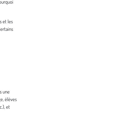
pourquoi
 et les
certains
s une
e, élèves
.), et