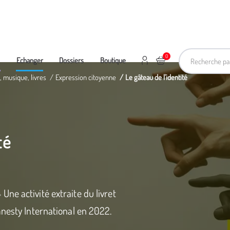
Recherche pa
0
Mon compte
Ajouter au panier
e
Echanger
Dossiers
Boutique
, musique, livres
Expression citoyenne
Le gâteau de l’identité
té
ne activité extraite du livret
nesty International en 2022.­