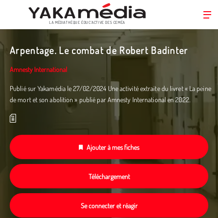
LA MÉDIATHÈQUE ÉDUC’ACTIVE DES CEMÉA
Aller
au
Arpentage. Le combat de Robert Badinter
contenu
principal
Amnesty International
Publié sur Yakamédia le 27/02/2024 Une activité extraite du livret « La peine
de mort et son abolition » publié par Amnesty International en 2022.­
Ajouter à mes fiches
Téléchargement
Se connecter et réagir