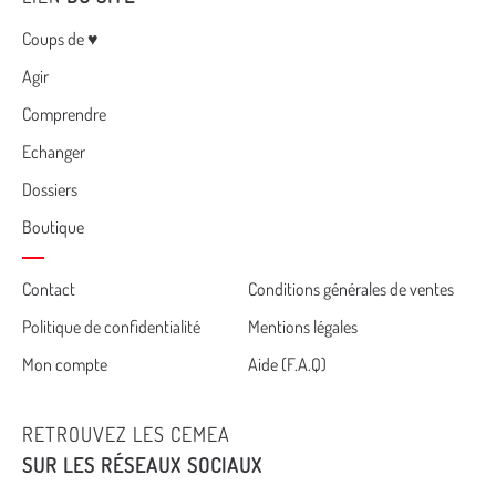
Menu
Coups de ♥
Agir
Comprendre
Echanger
Dossiers
Boutique
Cemea
Contact
Conditions générales de ventes
Politique de confidentialité
Mentions légales
footer
Mon compte
Aide (F.A.Q)
RETROUVEZ LES CEMEA
SUR LES RÉSEAUX SOCIAUX