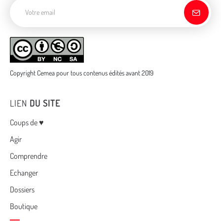
Adresse de courriel
Copyright Cemea pour tous contenus édités avant 2019
LIEN
DU SITE
Menu
Coups de ♥
Agir
Comprendre
Echanger
Dossiers
Boutique