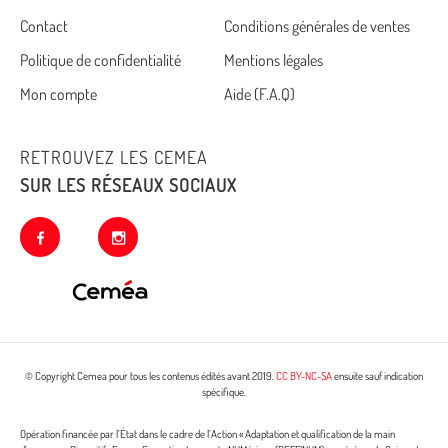
Cemea
Contact
Conditions générales de ventes
Politique de confidentialité
Mentions légales
footer
Mon compte
Aide (F.A.Q)
RETROUVEZ LES CEMEA
SUR LES RÉSEAUX SOCIAUX
facebook
instagram
© Copyright Cemea pour tous les contenus édités avant 2019.
CC BY-NC-SA
ensuite sauf indication
spécifique.
Opération financée par l’État dans le cadre de l’Action « Adaptation et qualification de la main