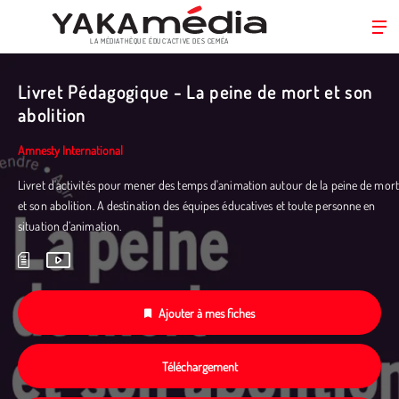
LA MÉDIATHÈQUE ÉDUC’ACTIVE DES CEMÉA
Aller
au
Livret Pédagogique - La peine de mort et son
contenu
abolition
principal
Amnesty International
Livret d'activités pour mener des temps d'animation autour de la peine de mort
et son abolition. A destination des équipes éducatives et toute personne en
situation d’animation.
Ajouter à mes fiches
Téléchargement