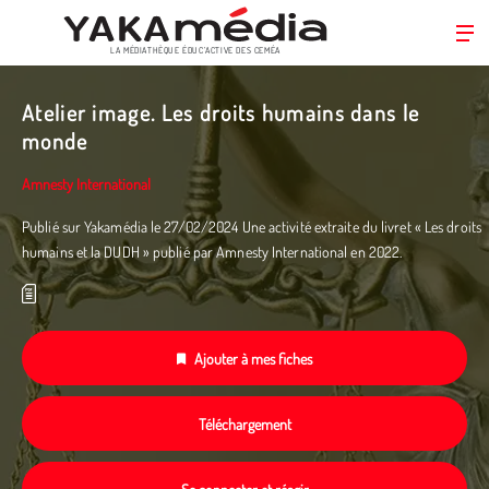
LA MÉDIATHÈQUE ÉDUC’ACTIVE DES CEMÉA
Aller
au
Atelier image. Les droits humains dans le
contenu
monde
principal
Amnesty International
Publié sur Yakamédia le 27/02/2024 Une activité extraite du livret « Les droits
humains et la DUDH » publié par Amnesty International en 2022.­
Ajouter à mes fiches
Téléchargement