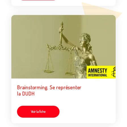
Brainstorming. Se représenter
la DUDH
Voir la fiche