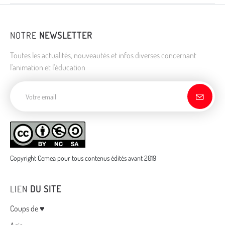
NOTRE
NEWSLETTER
Toutes les actualités, nouveautés et infos diverses concernant
l'animation et l'éducation
Adresse de courriel
Copyright Cemea pour tous contenus édités avant 2019
LIEN
DU SITE
Menu
Coups de ♥