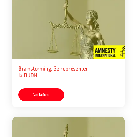
Brainstorming. Se représenter
la DUDH
Voir la fiche