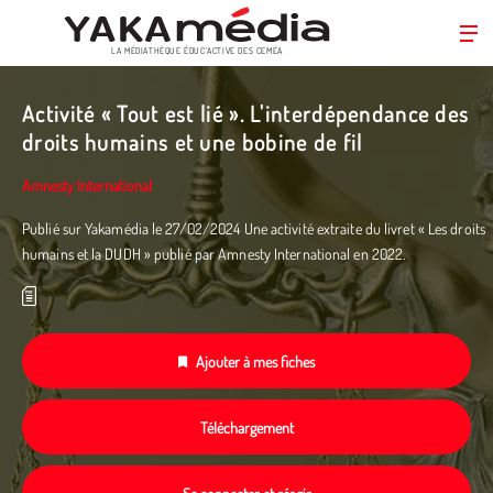
LA MÉDIATHÈQUE ÉDUC’ACTIVE DES CEMÉA
Aller
au
Activité « Tout est lié ». L'interdépendance des
contenu
droits humains et une bobine de fil
principal
Amnesty International
Publié sur Yakamédia le 27/02/2024 Une activité extraite du livret « Les droits
humains et la DUDH » publié par Amnesty International en 2022.­
Ajouter à mes fiches
Téléchargement