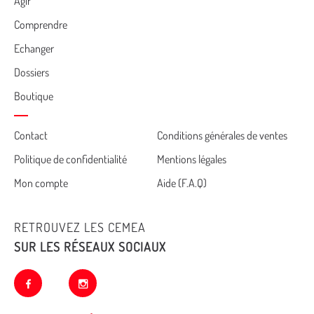
Agir
Comprendre
Echanger
Dossiers
Boutique
Cemea
Contact
Conditions générales de ventes
Politique de confidentialité
Mentions légales
footer
Mon compte
Aide (F.A.Q)
RETROUVEZ LES CEMEA
SUR LES RÉSEAUX SOCIAUX
facebook
instagram