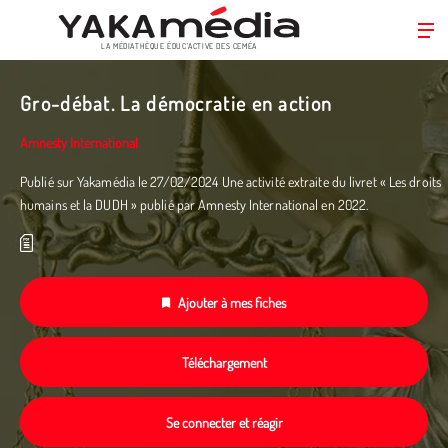
LA MÉDIATHÈQUE ÉDUC’ACTIVE DES CEMÉA
Aller
au
Gro-débat. La démocratie en action
contenu
principal
Amnesty International
Publié sur Yakamédia le 27/02/2024 Une activité extraite du livret « Les droits
humains et la DUDH » publié par Amnesty International en 2022.­
Ajouter à mes fiches
Téléchargement
Se connecter et réagir