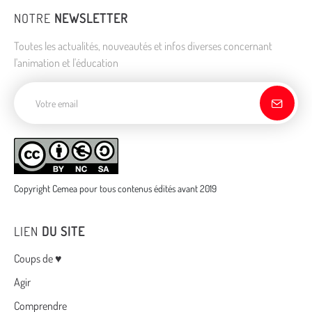
NOTRE
NEWSLETTER
Toutes les actualités, nouveautés et infos diverses concernant
l'animation et l'éducation
Adresse de courriel
Copyright Cemea pour tous contenus édités avant 2019
LIEN
DU SITE
Menu
Coups de ♥
Agir
Comprendre