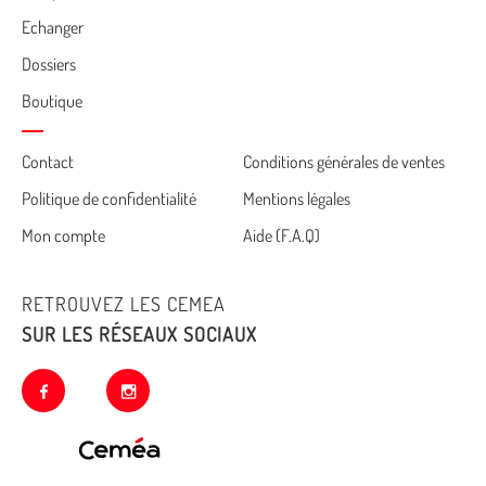
Echanger
Dossiers
Boutique
Cemea
Contact
Conditions générales de ventes
Politique de confidentialité
Mentions légales
footer
Mon compte
Aide (F.A.Q)
RETROUVEZ LES CEMEA
SUR LES RÉSEAUX SOCIAUX
facebook
instagram