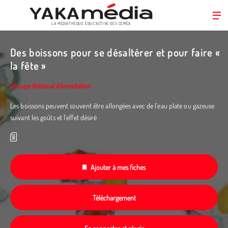
LA MÉDIATHÈQUE ÉDUC’ACTIVE DES CEMÉA
Aller
au
Des boissons pour se désaltérer et pour faire «
contenu
la fête »
principal
Groupe National Alimentation
Les boissons peuvent souvent être allongées avec de l’eau plate ou gazeuse
suivant les goûts et l’effet désiré
Ajouter à mes fiches
Téléchargement