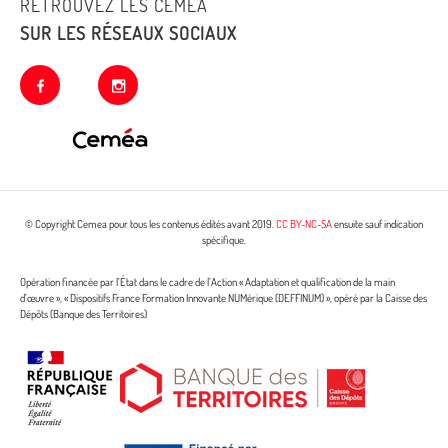
RETROUVEZ LES CEMEA
SUR LES RÉSEAUX SOCIAUX
facebook
instagram
© Copyright Cemea pour tous les contenus édités avant 2019.
CC BY-NC-SA
ensuite sauf indication
spécifique.
Opération financée par l’État dans le cadre de l’Action « Adaptation et qualification de la main
d’œuvre », « Dispositifs France Formation Innovante NUMérique (DEFFINUM) », opéré par la Caisse des
Dépôts (Banque des Territoires)