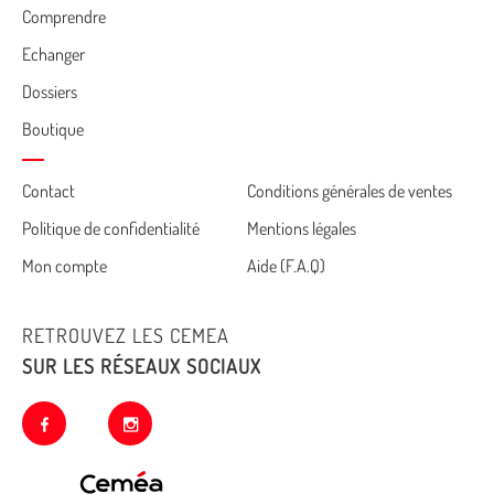
Comprendre
Echanger
Dossiers
Boutique
Cemea
Contact
Conditions générales de ventes
Politique de confidentialité
Mentions légales
footer
Mon compte
Aide (F.A.Q)
RETROUVEZ LES CEMEA
SUR LES RÉSEAUX SOCIAUX
facebook
instagram