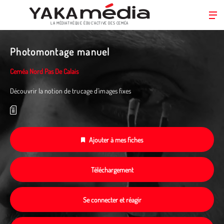
LA MÉDIATHÈQUE ÉDUC’ACTIVE DES CEMÉA
Aller
au
Photomontage manuel
contenu
principal
Ceméa Nord Pas De Calais
Découvrir la notion de trucage d’images fixes
Ajouter à mes fiches
Téléchargement
Se connecter et réagir