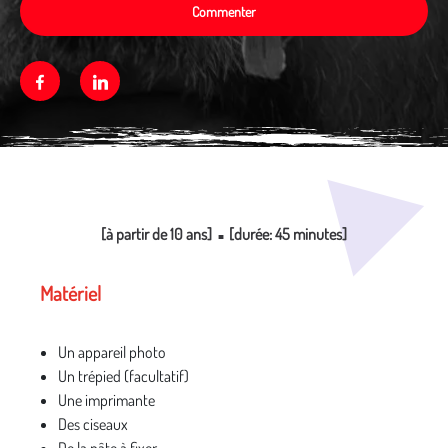
Commenter
Facebook
Linkedin
Média secondaire
[à partir de 10 ans]
[durée: 45 minutes]
■
Matériel
Un appareil photo
Un trépied (facultatif)
Une imprimante
Des ciseaux