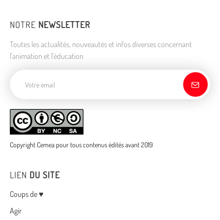
NOTRE
NEWSLETTER
Toutes les actualités, nouveautés et infos diverses concernant
l'animation et l'éducation
Adresse de courriel
Copyright Cemea pour tous contenus édités avant 2019
LIEN
DU SITE
Menu
Coups de ♥
Agir