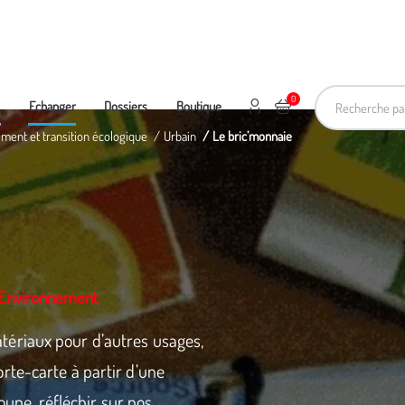
Recherche pa
0
Mon compte
Ajouter au panier
e
Echanger
Dossiers
Boutique
ement et transition écologique
Urbain
Le bric’monnaie
L'Environnement
ériaux pour d’autres usages,
te-carte à partir d’une
soupe, réfléchir sur nos