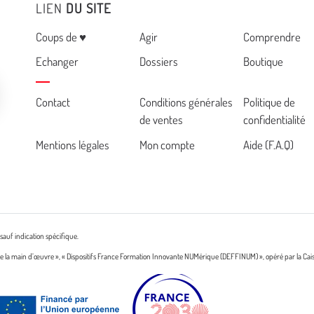
LIEN
DU SITE
Menu
Coups de ♥
Agir
Comprendre
Echanger
Dossiers
Boutique
Cemea
Contact
Conditions générales
Politique de
de ventes
confidentialité
footer
Mentions légales
Mon compte
Aide (F.A.Q)
sauf indication spécifique.
n de la main d’œuvre », « Dispositifs France Formation Innovante NUMérique (DEFFINUM) », opéré par la Cai