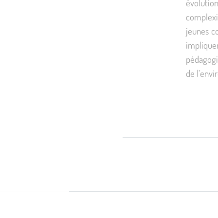
évolutio
complexit
jeunes co
implique
pédagogiq
de l’envi