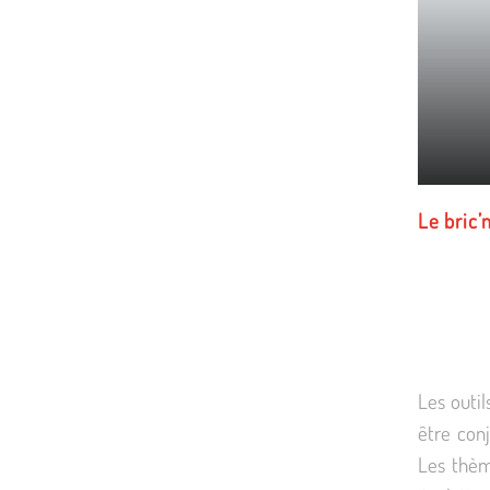
Le bric’
Les outil
être con
Les thèm