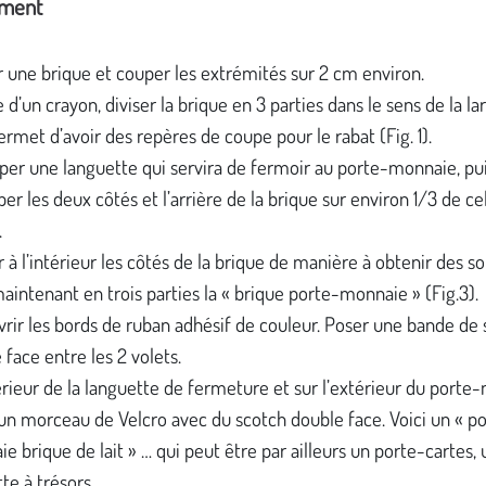
ement
r une brique et couper les extrémités sur 2 cm environ.
e d’un crayon, diviser la brique en 3 parties dans le sens de la la
ermet d’avoir des repères de coupe pour le rabat (Fig. 1).
er une languette qui servira de fermoir au porte-monnaie, pu
er les deux côtés et l’arrière de la brique sur environ 1/3 de ce
.
r à l’intérieur les côtés de la brique de manière à obtenir des so
maintenant en trois parties la « brique porte-monnaie » (Fig.3).
rir les bords de ruban adhésif de couleur. Poser une bande de
 face entre les 2 volets.
térieur de la languette de fermeture et sur l’extérieur du porte
 un morceau de Velcro avec du scotch double face. Voici un « p
e brique de lait » … qui peut être par ailleurs un porte-cartes,
e à trésors...