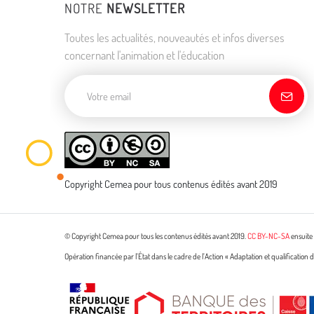
NOTRE
NEWSLETTER
Toutes les actualités, nouveautés et infos diverses
concernant l'animation et l'éducation
Adresse de courriel
Copyright Cemea pour tous contenus édités avant 2019
© Copyright Cemea pour tous les contenus édités avant 2019.
CC BY-NC-SA
ensuite 
Opération financée par l’État dans le cadre de l’Action « Adaptation et qualificatio