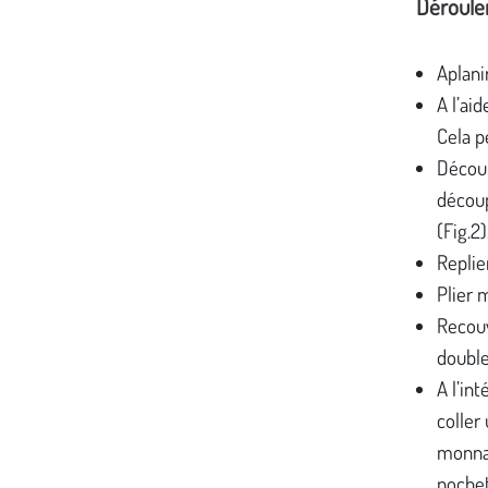
Déroul
Aplani
A l’aid
Cela p
Découp
découp
(Fig.2)
Replie
Plier 
Recouv
double
A l’in
coller
monnai
pochett