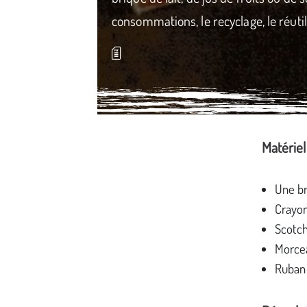
consommations, le recyclage, le réutili
Matériel
Média secondaire
Une br
Crayon
Scotch
Morcea
Ruban 