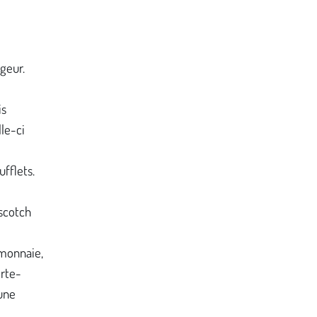
rgeur.
is
lle-ci
ufflets.
 scotch
-monnaie,
orte-
 une