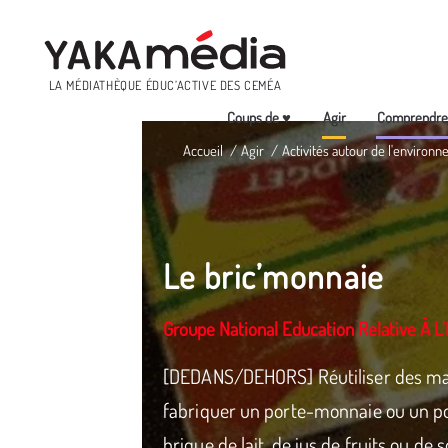
Menu
LA MÉDIATHÈQUE ÉDUC’ACTIVE DES CEMÉA
Coups de ♥
Agir
Comprendr
Aller
Accueil
Agir
Activités autour de l'environn
au
contenu
principal
Le bric’monnaie
Groupe National Education Relative À 
[DEDANS/DEHORS] Réutiliser des mat
fabriquer un porte-monnaie ou un por
brique de lait, de jus de fruits ou de 