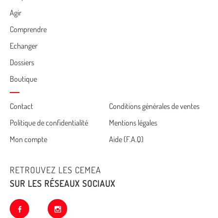
Menu
Agir
Comprendre
Echanger
Dossiers
Boutique
Cemea
Contact
Conditions générales de ventes
Politique de confidentialité
Mentions légales
footer
Mon compte
Aide (F.A.Q)
RETROUVEZ LES CEMEA
SUR LES RÉSEAUX SOCIAUX
facebook
instagram