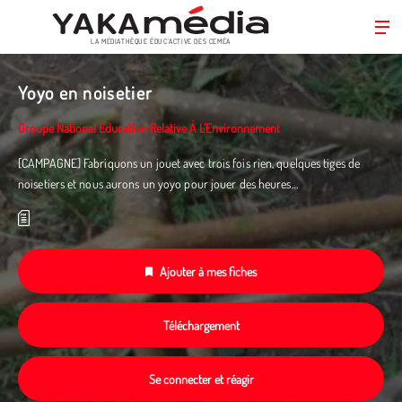
LA MÉDIATHÈQUE ÉDUC’ACTIVE DES CEMÉA
Aller
au
Yoyo en noisetier
contenu
principal
Groupe National Education Relative À L'Environnement
[CAMPAGNE] Fabriquons un jouet avec trois fois rien, quelques tiges de
noisetiers et nous aurons un yoyo pour jouer des heures…
Ajouter à mes fiches
Téléchargement
Se connecter et réagir