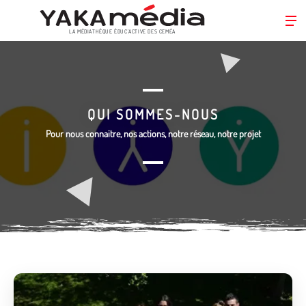
LA MÉDIATHÈQUE ÉDUC’ACTIVE DES CEMÉA
Aller
au
contenu
principal
QUI SOMMES-NOUS
Pour nous connaitre, nos actions, notre réseau, notre projet