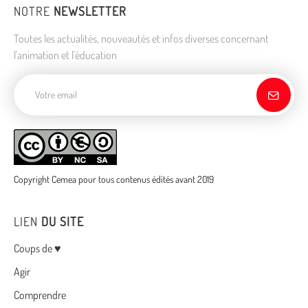
NOTRE
NEWSLETTER
Toutes les actualités, nouveautés et infos diverses concernant
l'animation et l'éducation
Adresse de courriel
Copyright Cemea pour tous contenus édités avant 2019
LIEN
DU SITE
Menu
Coups de ♥
Agir
Comprendre