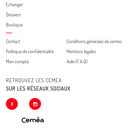
Echanger
Dossiers
Boutique
Cemea
Contact
Conditions générales de ventes
Politique de confidentialité
Mentions légales
footer
Mon compte
Aide (F.A.Q)
RETROUVEZ LES CEMEA
SUR LES RÉSEAUX SOCIAUX
facebook
instagram