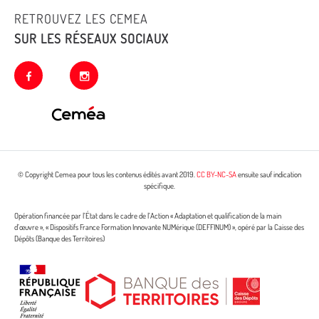
RETROUVEZ LES CEMEA
SUR LES RÉSEAUX SOCIAUX
facebook
instagram
© Copyright Cemea pour tous les contenus édités avant 2019.
CC BY-NC-SA
ensuite sauf indication
spécifique.
Opération financée par l’État dans le cadre de l’Action « Adaptation et qualification de la main
d’œuvre », « Dispositifs France Formation Innovante NUMérique (DEFFINUM) », opéré par la Caisse des
Dépôts (Banque des Territoires)