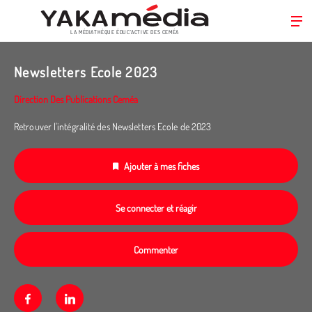
LA MÉDIATHÈQUE ÉDUC’ACTIVE DES CEMÉA
Aller
au
Newsletters Ecole 2023
contenu
principal
Direction Des Publications Ceméa
Retrouver l'intégralité des Newsletters Ecole de 2023
Ajouter à mes fiches
Se connecter et réagir
Commenter
Facebook
Linkedin