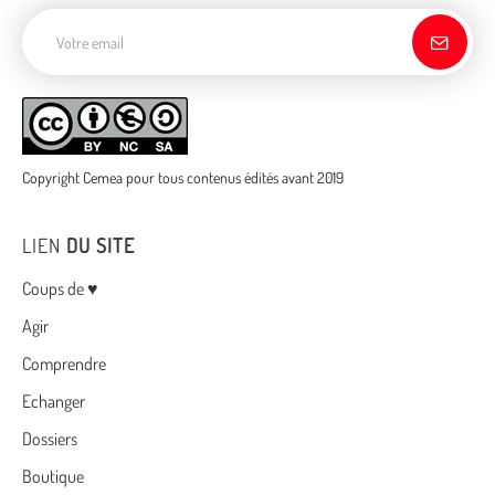
Adresse de courriel
Copyright Cemea pour tous contenus édités avant 2019
LIEN
DU SITE
Menu
Coups de ♥
Agir
Comprendre
Echanger
Dossiers
Boutique