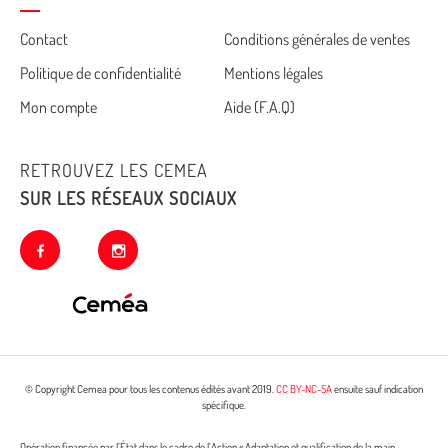
Cemea
Contact
Conditions générales de ventes
Politique de confidentialité
Mentions légales
footer
Mon compte
Aide (F.A.Q)
RETROUVEZ LES CEMEA
SUR LES RÉSEAUX SOCIAUX
facebook
instagram
© Copyright Cemea pour tous les contenus édités avant 2019.
CC BY-NC-SA
ensuite sauf indication
spécifique.
Opération financée par l’État dans le cadre de l’Action « Adaptation et qualification de la main