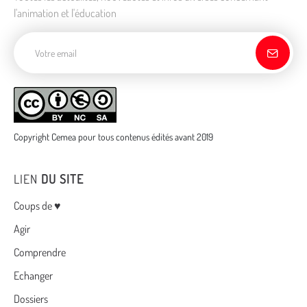
l'animation et l'éducation
Adresse de courriel
Copyright Cemea pour tous contenus édités avant 2019
LIEN
DU SITE
Menu
Coups de ♥
Agir
Comprendre
Echanger
Dossiers