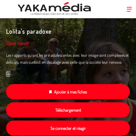
LA MÉDIATHÈQUE ÉDUC’ACTIVE DES CEMÉA
Aller
au
Lolita's paradoxe
contenu
principal
Olivier Ivanoff
Les rapports qu'ont les pré adolescentes avec leur image sont complexes et
délicats, mais surtout en décalage avec celle que la société leur renvoie.
Ajouter à mes fiches
Téléchargement
Se connecter et réagir