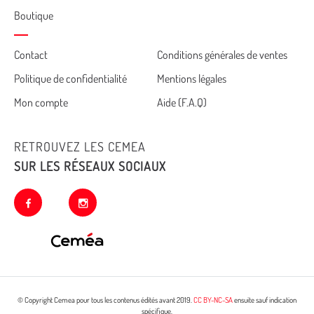
Boutique
Cemea
Contact
Conditions générales de ventes
Politique de confidentialité
Mentions légales
footer
Mon compte
Aide (F.A.Q)
RETROUVEZ LES CEMEA
SUR LES RÉSEAUX SOCIAUX
facebook
instagram
© Copyright Cemea pour tous les contenus édités avant 2019.
CC BY-NC-SA
ensuite sauf indication
spécifique.