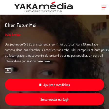
LA MÉDIATHÈQUE ÉDUC’ACTIVE DES CEMÉA
Aller
au
Cher Futur Moi
contenu
principal
Irvin Anneix
Des jeunes de 15 à 20 ans parlent à leur "moi du futur" dans 10 ans. Face
caméra, dans leur chambre, ils confient sans tabous leurs espoirs et leurs peurs
du futur, gravent les souvenirs du présent pour ne pas s’oublier. Un portrait
intime d’une génération complexe.
Ajouter à mes fiches
Se connecter et réagir