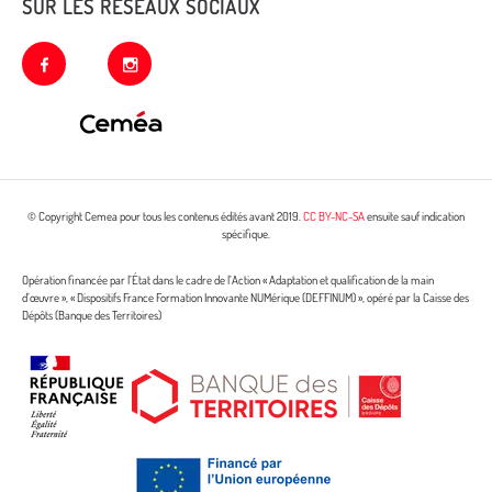
SUR LES RÉSEAUX SOCIAUX
facebook
instagram
© Copyright Cemea pour tous les contenus édités avant 2019.
CC BY-NC-SA
ensuite sauf indication
spécifique.
Opération financée par l’État dans le cadre de l’Action « Adaptation et qualification de la main
d’œuvre », « Dispositifs France Formation Innovante NUMérique (DEFFINUM) », opéré par la Caisse des
Dépôts (Banque des Territoires)