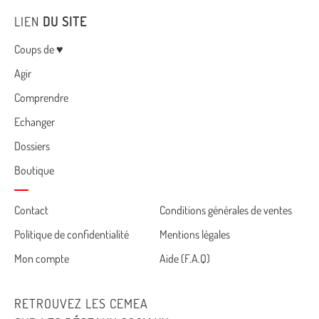
LIEN
DU SITE
Menu
Coups de ♥
Agir
Comprendre
Echanger
Dossiers
Boutique
Cemea
Contact
Conditions générales de ventes
Politique de confidentialité
Mentions légales
footer
Mon compte
Aide (F.A.Q)
RETROUVEZ LES CEMEA