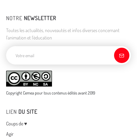
NOTRE
NEWSLETTER
Toutes les actualités, nouveautés et infos diverses concernant
l'animation et l'éducation
Adresse de courriel
Copyright Cemea pour tous contenus édités avant 2019
LIEN
DU SITE
Menu
Coups de ♥
Agir