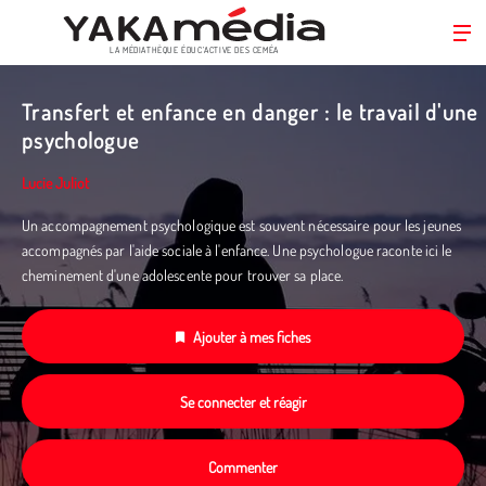
LA MÉDIATHÈQUE ÉDUC’ACTIVE DES CEMÉA
Aller
au
Transfert et enfance en danger : le travail d'une
contenu
psychologue
principal
Lucie Juliot
Un accompagnement psychologique est souvent nécessaire pour les jeunes
accompagnés par l'aide sociale à l'enfance. Une psychologue raconte ici le
cheminement d'une adolescente pour trouver sa place.
Ajouter à mes fiches
Se connecter et réagir
Commenter