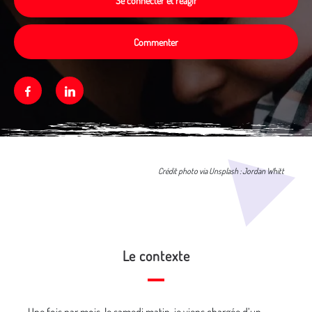
Se connecter et réagir
Commenter
Facebook
Linkedin
Média secondaire
Crédit photo via Unsplash : Jordan Whitt
Le contexte