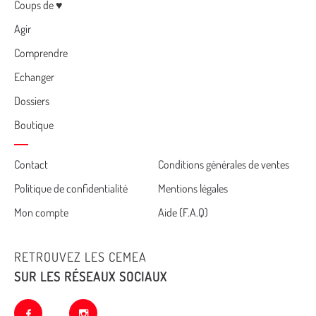
Menu
Coups de ♥
Agir
Comprendre
Echanger
Dossiers
Boutique
Cemea
Contact
Conditions générales de ventes
Politique de confidentialité
Mentions légales
footer
Mon compte
Aide (F.A.Q)
RETROUVEZ LES CEMEA
SUR LES RÉSEAUX SOCIAUX
facebook
instagram