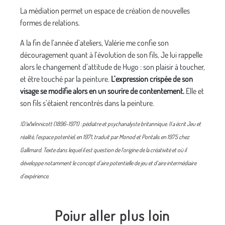
La médiation permet un espace de création de nouvelles
formes de relations.
A la fin de l’année d’ateliers, Valérie me confie son
découragement quant à l’évolution de son fils. Je lui rappelle
alors le changement d’attitude de Hugo : son plaisir à toucher,
et être touché par la peinture.
L’expression crispée de son
visage se modifie alors en un sourire de contentement.
Elle et
son fils s’étaient rencontrés dans la peinture.
1
D.W.Winnicott (1896-1971) : pédiatre et psychanalyste britannique. Il a écrit Jeu et
réalité, l’espace potentiel, en 1971, traduit par Monod et Pontalis en 1975 chez
Gallimard. Texte dans lequel il est question de l’origine de la créativité et où il
développe notamment le concept d’aire potentielle de jeu et d’aire intermédiaire
d’expérience.
Poiur aller plus loin