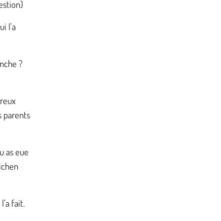
estion)
i I'a
anche ?
ereux
s parents
u as eue
lichen
'a fait.