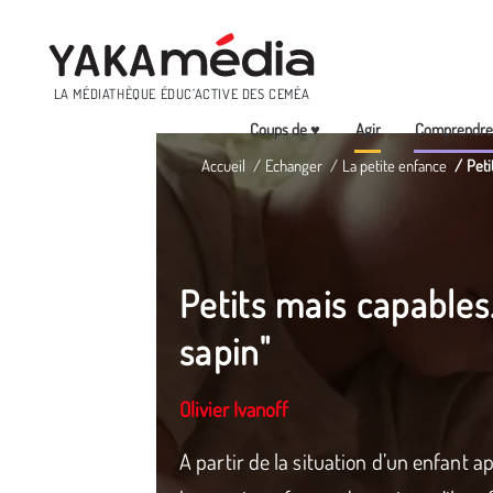
Menu
LA MÉDIATHÈQUE ÉDUC’ACTIVE DES CEMÉA
Coups de ♥
Agir
Comprendr
Aller
Accueil
Echanger
La petite enfance
Peti
au
contenu
principal
Petits mais capables
sapin"
Olivier Ivanoff
A partir de la situation d’un enfant 