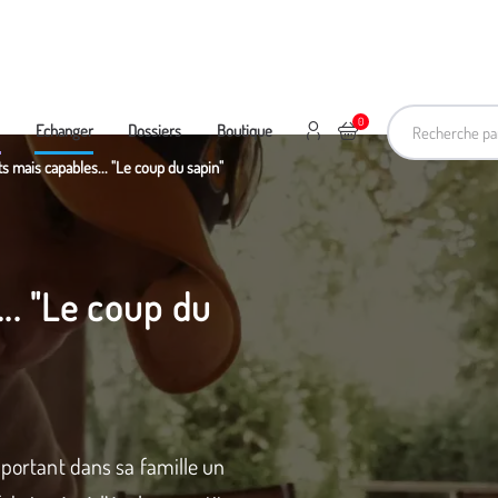
Recherche pa
0
Mon compte
Ajouter au panier
e
Echanger
Dossiers
Boutique
ts mais capables... "Le coup du sapin"
... "Le coup du
apportant dans sa famille un