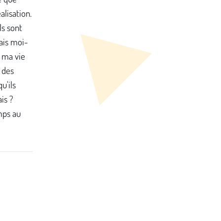
alisation.
ls sont
Mais moi-
 ma vie
 des
u'ils
ais ?
mps au