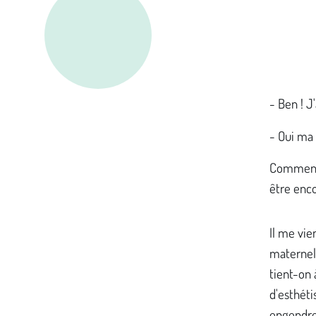
- Ben ! J'
- Oui ma 
Comment 
être enco
Il me vi
maternel,
tient-on 
d'esthéti
engendrer