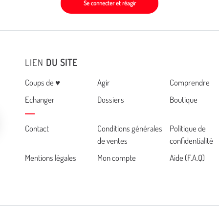
Se connecter et réagir
LIEN
DU SITE
Menu
Coups de ♥
Agir
Comprendre
Echanger
Dossiers
Boutique
Cemea
Contact
Conditions générales
Politique de
de ventes
confidentialité
footer
Mentions légales
Mon compte
Aide (F.A.Q)