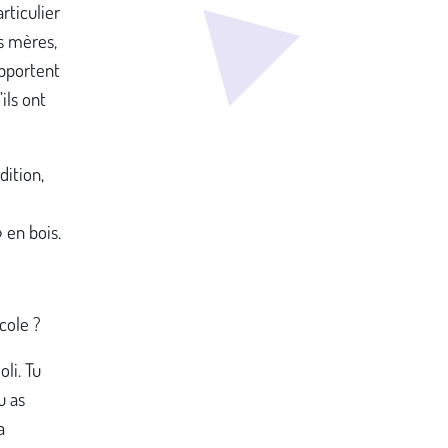
rticulier
s mères,
apportent
ils ont
dition,
 en bois.
école ?
oli. Tu
u as
a