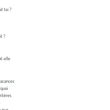
t toi ?
it ?
t-elle
vacances
rquoi
ritères
à
e que