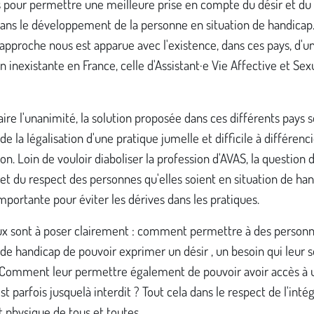
 pour permettre une meilleure prise en compte du désir et du p
dans le développement de la personne en situation de handicap
approche nous est apparue avec l'existence, dans ces pays, d'u
n inexistante en France, celle d'Assistant·e Vie Affective et Sex
aire l'unanimité, la solution proposée dans ces différents pays s
de la légalisation d'une pratique jumelle et difficile à différencie
ion. Loin de vouloir diaboliser la profession d'AVAS, la question 
 et du respect des personnes qu'elles soient en situation de ha
mportante pour éviter les dérives dans les pratiques.
ux sont à poser clairement : comment permettre à des person
 de handicap de pouvoir exprimer un désir , un besoin qui leur s
 Comment leur permettre également de pouvoir avoir accès à un
st parfois jusque­là interdit ? Tout cela dans le respect de l'intég
 physique de tous et toutes.