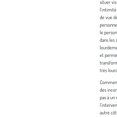
situer vi
l'intimit
de vue d
personne
le perso
dans les 
lourdemen
et permet
transform
très lour
Comment 
des incon
pas à un 
l'interve
autre côt