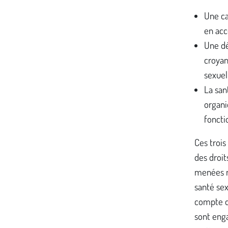
Une ca
en acc
Une dé
croyan
sexuell
La san
organi
foncti
Ces troi
des droit
menées n
santé sex
compte de
sont eng