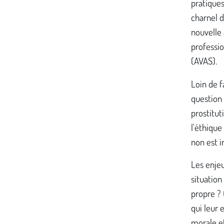
pratiques
charnel 
nouvelle 
professio
(AVAS).
Loin de f
question 
prostitut
l'éthique
non est i
Les enje
situation
propre ?
qui leur e
morale et