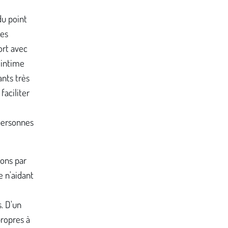
du point
des
ort avec
'intime
ants très
aciliter
 personnes
ions par
e n'aidant
s. D'un
propres à