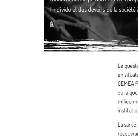
l'individu et des devoirs de la société
Média secondaire
Le questi
en situat
CEMEA Pay
où la que
milieu mé
instituti
La santé 
recouvran