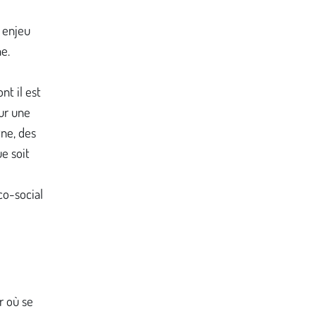
n enjeu
e.
nt il est
ur une
gne, des
ue soit
co-social
r où se