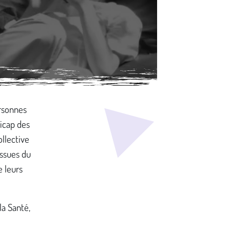
ersonnes
dicap des
ollective
issues du
e leurs
la Santé,