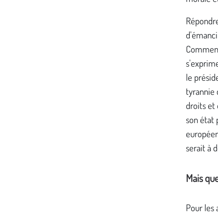
Répondre 
d'émancip
Comment i
s'exprime
le présid
tyrannie 
droits et
son état 
européen
serait à d
Mais que
Pour les 