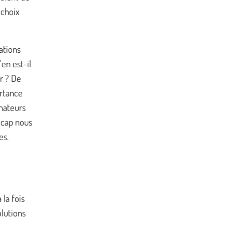
 choix
ations
en est-il
r ? De
ortance
gnateurs
dicap nous
es.
la fois
lutions