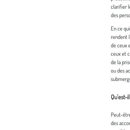
clarifier
des perso
En ce qui
rendent l
de ceux e
ceux et c
de la pri
ou des ac
submerge
Qu'est-i
Peut-être
des acco