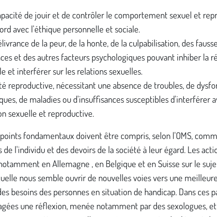
pacité de jouir et de contrôler le comportement sexuel et rep
ord avec l'éthique personnelle et sociale.
livrance de la peur, de la honte, de la culpabilisation, des fauss
ces et des autres facteurs psychologiques pouvant inhiber la 
e et interférer sur les relations sexuelles.
té reproductive, nécessitant une absence de troubles, de dysfo
ques, de maladies ou d'insuffisances susceptibles d'interférer a
on sexuelle et reproductive.
s points fondamentaux doivent être compris, selon l'OMS, comm
s de l'individu et des devoirs de la société à leur égard. Les acti
otamment en Allemagne , en Belgique et en Suisse sur le sujet
uelle nous semble ouvrir de nouvelles voies vers une meilleure
s besoins des personnes en situation de handicap. Dans ces pa
agées une réflexion, menée notamment par des sexologues, et