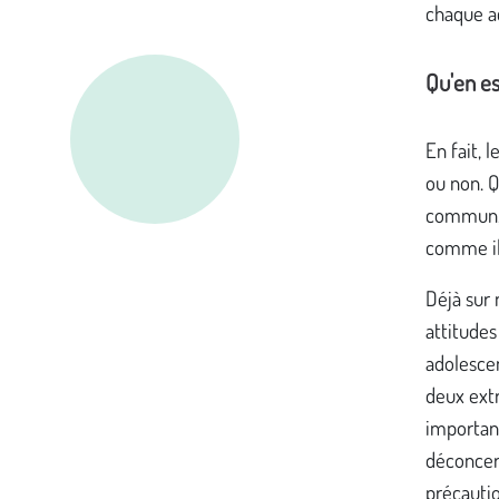
chaque a
Qu'en est
En fait, 
ou non. 
commun, q
comme ils
Déjà sur 
attitudes
adolescen
deux extr
importan
déconcert
précauti