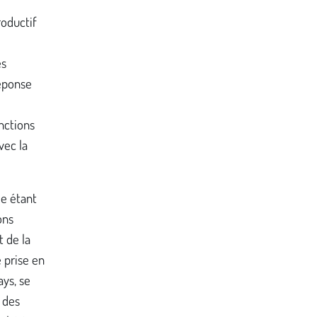
roductif
es
réponse
nctions
vec la
e étant
ons
 de la
 prise en
ys, se
 des