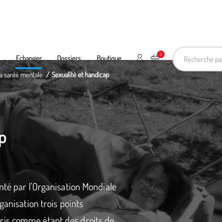
Recherche pa
0
Mon compte
Ajouter au panier
e
Echanger
Dossiers
Boutique
 la santé mentale
Sexualité et handicap
p
nté par l'Organisation Mondiale
ganisation trois points
ris comme étant des droits de