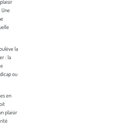
laisir
. Une
ne
uelle
oulève la
r : la
de
ndicap ou
nes en
oit
 plaisir
rité