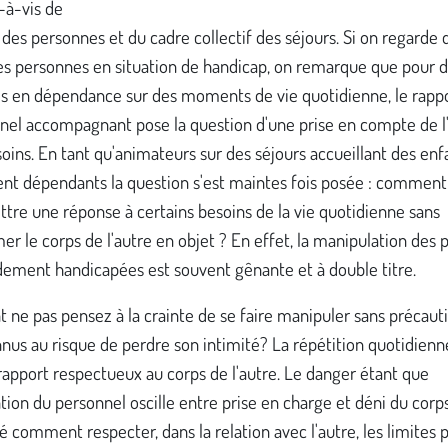
s-à-vis de
é des personnes et du cadre collectif des séjours. Si on regarde 
es personnes en situation de handicap, on remarque que pour 
s en dépendance sur des moments de vie quotidienne, le rapp
nnel accompagnant pose la question d'une prise en compte de l
soins. En tant qu'animateurs sur des séjours accueillant des enf
t dépendants la question s'est maintes fois posée : comment f
tre une réponse à certains besoins de la vie quotidienne sans
er le corps de l'autre en objet ? En effet, la manipulation des
dement handicapées est souvent gênante et à double titre.
ne pas pensez à la crainte de se faire manipuler sans précaut
nus au risque de perdre son intimité? La répétition quotidienn
rapport respectueux au corps de l'autre. Le danger étant que
ntion du personnel oscille entre prise en charge et déni du corp
é comment respecter, dans la relation avec l'autre, les limites 