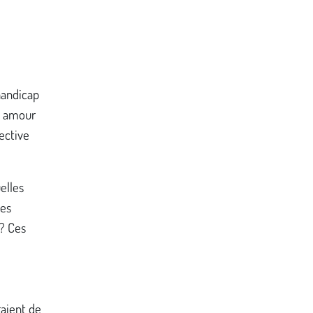
 handicap
n amour
ective
elles
les
 ? Ces
aient de