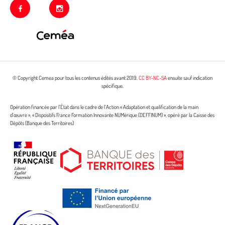
facebook
instagram
© Copyright Cemea pour tous les contenus édités avant 2019.
CC BY-NC-SA
ensuite sauf indication
spécifique.
Opération financée par l’État dans le cadre de l’Action « Adaptation et qualification de la main
d’œuvre », « Dispositifs France Formation Innovante NUMérique (DEFFINUM) », opéré par la Caisse des
Dépôts (Banque des Territoires)