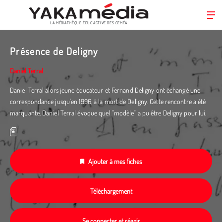
LA MÉDIATHÈQUE ÉDUC’ACTIVE DES CEMÉA
Aller
au
Présence de Deligny
contenu
principal
Daniel Terral
Daniel Terral alors jeune éducateur et Fernand Deligny ont échangé une
correspondance jusqu'en 1996, à la mort de Deligny. Cette rencontre a été
marquante. Daniel Terral évoque quel "modèle" a pu être Deligny pour lui.
Ajouter à mes fiches
Téléchargement
Se connecter et réagir