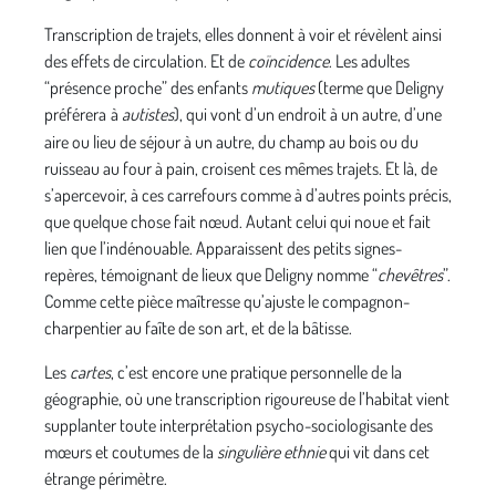
Transcription de trajets, elles donnent à voir et révèlent ainsi
des effets de circulation. Et de
coïncidence
. Les adultes
“présence proche” des enfants
mutiques
(terme que Deligny
préférera
à
autistes
), qui vont d’un endroit à un autre, d’une
aire ou lieu de séjour à un autre, du champ au bois ou du
ruisseau au four à pain, croisent ces mêmes trajets. Et là, de
s’apercevoir, à ces carrefours comme à d’autres points précis,
que quelque chose fait nœud. Autant celui qui noue et fait
lien que l’indénouable. Apparaissent des petits signes-
repères, témoignant de lieux que Deligny nomme “
chevêtres
”.
Comme cette pièce maîtresse qu’ajuste le compagnon-
charpentier au faîte de son art, et de la bâtisse.
Les
cartes
, c’est encore une pratique personnelle de la
géographie, où une transcription rigoureuse de l’habitat vient
supplanter toute interprétation psycho-sociologisante des
mœurs et coutumes de la
singulière ethnie
qui vit dans cet
étrange périmètre.