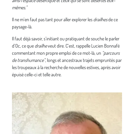
ainsi l’espace désertique et ceux qui se sont désertés eux-
mêmes."
Il ne m’en faut pas tant pour aller explorer les
drailhes
de ce
paysage-là.
Il faut déjà savoir, s’initiant ou pratiquant de souche le parler
d’Oc, ce que
drailhe
veut dire. C’est, rappelle Lucien Bonnafé
commentant mon propre emploi de ce mot-là, un
“parcours
de transhumance”
, longs et ancestraux trajets empruntés par
les troupeaux à la recherche de nouvelles estives, après avoir
épuisé celle-ci et telle autre.