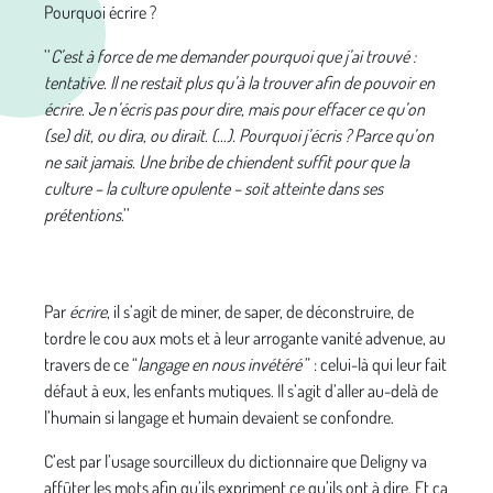
Pourquoi écrire ?
’’
C’est à force de me demander pourquoi que j’ai trouvé :
tentative. Il ne restait plus qu’à la trouver afin de pouvoir en
écrire. Je n’écris pas pour dire, mais pour effacer ce qu’on
(se) dit, ou dira, ou dirait. (…). Pourquoi j’écris ? Parce qu’on
ne sait jamais. Une bribe de chiendent suffit pour que la
culture – la culture opulente – soit atteinte dans ses
prétentions
.’’
Par
écrire
, il s’agit de miner, de saper, de déconstruire, de
tordre le cou aux mots et à leur arrogante vanité advenue, au
travers de ce “
langage en nous invétéré
” : celui-là qui leur fait
défaut à eux, les enfants mutiques. Il s’agit d’aller au-delà de
l’humain si langage et humain devaient se confondre.
C’est par l’usage sourcilleux du dictionnaire que Deligny va
affûter les mots afin qu’ils expriment ce qu’ils ont à dire. Et ça