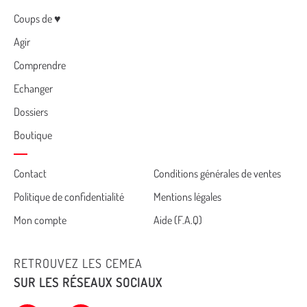
Menu
Coups de ♥
Agir
Comprendre
Echanger
Dossiers
Boutique
Cemea
Contact
Conditions générales de ventes
Politique de confidentialité
Mentions légales
footer
Mon compte
Aide (F.A.Q)
RETROUVEZ LES CEMEA
SUR LES RÉSEAUX SOCIAUX