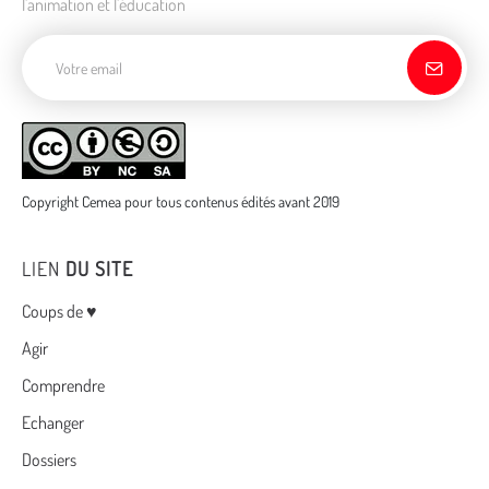
l'animation et l'éducation
Adresse de courriel
Copyright Cemea pour tous contenus édités avant 2019
LIEN
DU SITE
Menu
Coups de ♥
Agir
Comprendre
Echanger
Dossiers