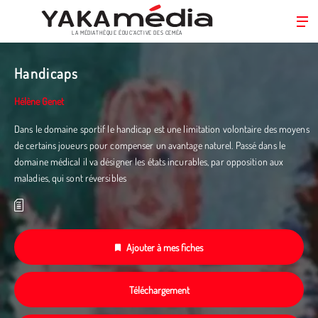
LA MÉDIATHÈQUE ÉDUC’ACTIVE DES CEMÉA
Aller
au
Handicaps
contenu
principal
Hélène Genet
Dans le domaine sportif le handicap est une limitation volontaire des moyens
de certains joueurs pour compenser un avantage naturel. Passé dans le
domaine médical il va désigner les états incurables, par opposition aux
maladies, qui sont réversibles
Ajouter à mes fiches
Téléchargement