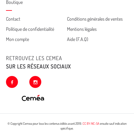
Boutique
Cemea
Contact
Conditions générales de ventes
Politique de confidentialité
Mentions légales
footer
Mon compte
Aide (F.A.Q)
RETROUVEZ LES CEMEA
SUR LES RÉSEAUX SOCIAUX
facebook
instagram
© Copyright Cemea pour tous les contenus édités avant 2019.
CC BY-NC-SA
ensuite sauf indication
spécifique.