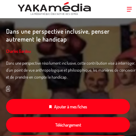
LA MÉDIATHÈQUE ÉDUC’ACTIVE DES CEMÉA
Aller
au
Dans une perspective inclusive, penser
contenu
autrement le handicap
principal
Charles Gardou
Dans une perspective résolument inclusive, cette contribution vise à interroger,
d’un point de vue anthropologique et philosophique, les manières de concevoir
et de prendre en compte le handicap.
Ajouter à mes fiches
Téléchargement