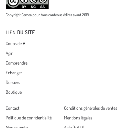
Copyright Cemea pour tous contenus édités avant 2019
LIEN
DU SITE
Menu
Coups de ♥
Agir
Comprendre
Echanger
Dossiers
Boutique
Cemea
Contact
Conditions générales de ventes
Politique de confidentialité
Mentions légales
footer
Mon compte
Aide (F.A.Q)