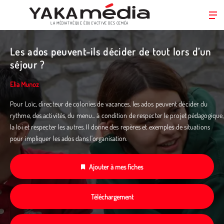
LA MÉDIATHÈQUE ÉDUC’ACTIVE DES CEMÉA
Aller
au
Les ados peuvent-ils décider de tout lors d’un
contenu
séjour ?
principal
Elia Munoz
Pour Loïc, directeur de colonies de vacances, les ados peuvent décider du
rythme, des activités, du menu... à condition de respecter le projet pédagogique,
la loi et respecter les autres. Il donne des repères et exemples de situations
pour impliquer les ados dans l'organisation.
Ajouter à mes fiches
Téléchargement