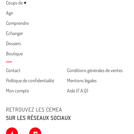
Menu
Coups de ♥
Agir
Comprendre
Echanger
Dossiers
Boutique
Cemea
Contact
Conditions générales de ventes
Politique de confidentialité
Mentions légales
footer
Mon compte
Aide (F.A.Q)
RETROUVEZ LES CEMEA
SUR LES RÉSEAUX SOCIAUX
facebook
instagram