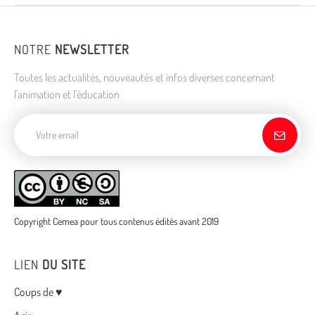
NOTRE
NEWSLETTER
Toutes les actualités, nouveautés et infos diverses concernant
l'animation et l'éducation
Adresse de courriel
Copyright Cemea pour tous contenus édités avant 2019
LIEN
DU SITE
Menu
Coups de ♥