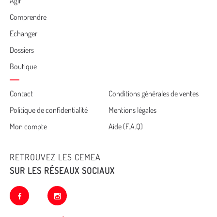
Agir
Comprendre
Echanger
Dossiers
Boutique
Cemea
Contact
Conditions générales de ventes
Politique de confidentialité
Mentions légales
footer
Mon compte
Aide (F.A.Q)
RETROUVEZ LES CEMEA
SUR LES RÉSEAUX SOCIAUX
facebook
instagram