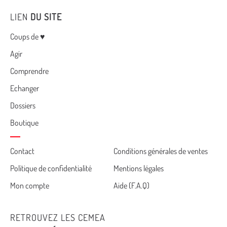
LIEN
DU SITE
Menu
Coups de ♥
Agir
Comprendre
Echanger
Dossiers
Boutique
Cemea
Contact
Conditions générales de ventes
Politique de confidentialité
Mentions légales
footer
Mon compte
Aide (F.A.Q)
RETROUVEZ LES CEMEA