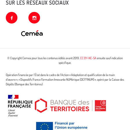
SUR LES RÉSEAUX SOCIAUX
facebook
instagram
© Copyright Cemea pour tous les contenus édités avant 2019.
CC BY-NC-SA
ensuite sauf indication
spécifique.
Opération financée par l’État dans le cadre de l’Action « Adaptation et qualification de la main
d’œuvre », « Dispositifs France Formation Innovante NUMérique (DEFFINUM) », opéré par la Caisse des
Dépôts (Banque des Territoires)