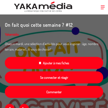
LA MÉDIATHÈQUE ÉDUC’ACTIVE DES CEMÉA
Aller
au
On fait quoi cette semaine ? #12
contenu
principal
Yakamédia
Chaque mardi, une sélection d’activités pour vous inspirer : âge, nombre,
terrain, matériel... À vous de choisir!
Ajouter à mes fiches
Se connecter et réagir
Commenter