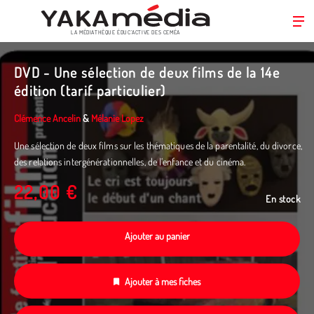
LA MÉDIATHÈQUE ÉDUC’ACTIVE DES CEMÉA
Aller
au
DVD - Une sélection de deux films de la 14e
contenu
édition (tarif particulier)
principal
Clémence Ancelin
&
Mélanie Lopez
Une sélection de deux films sur les thématiques de la parentalité, du divorce,
des relations intergénérationnelles, de l’enfance et du cinéma.
22,00 €
En stock
Ajouter au panier
Ajouter à mes fiches