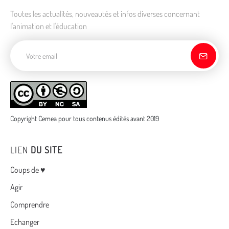
Toutes les actualités, nouveautés et infos diverses concernant
l'animation et l'éducation
Adresse de courriel
Copyright Cemea pour tous contenus édités avant 2019
LIEN
DU SITE
Menu
Coups de ♥
Agir
Comprendre
Echanger