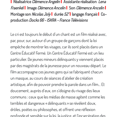
I
Réalisatrice
Clémence Angelin
I
Assistante réalisation
Lena
Fraenke
l
I
Image
Clémence Ancelin
I
Son
Clémence Ancelin
I
Montage son
Nicolas Joly
I
durée
52'
I
langage
français
I
Co-
production
Docks 66 - ISKRA - France Télévisions
Le cri est toujours le début d’un chant est un film réalisé avec,
par, pour, sur, autour d’un groupe de garçons dont la loi
empêche de montrer les visages, car ils sont placés dans un
Centre Éducatif Fermé. Un Centre Éducatif Fermé est un lieu
particulier. De jeunes mineurs délinquants y viennent placés
par des magistrats de la jeunesse pour un nouveau départ. Le
film accompagne ces jeunes gens qui se fabriquent chacun
un masque, au cours de séances d’atelier de création
artistique, afin de pouvoir prendre la parole dans un film... Et
doucement, auprès d’eux, on s’éloigne du rivage des lieux
communs : ceux que les médias de masse agitent comme les
terribles et dangereux « délinquants » se révèlent doux,
drôles, poètes ou philosophes, et offrent une réflexion
profonde et sensible sur la loi, la justice, et l’incarcération des