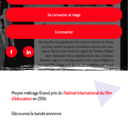
Se connecter et réagir
Commenter
Facebook
Linkedin
Média secondaire
Moyen métrage Grand prix du
Festival international du film
d'éducation
en 2014.
Découvrez la bande annonce