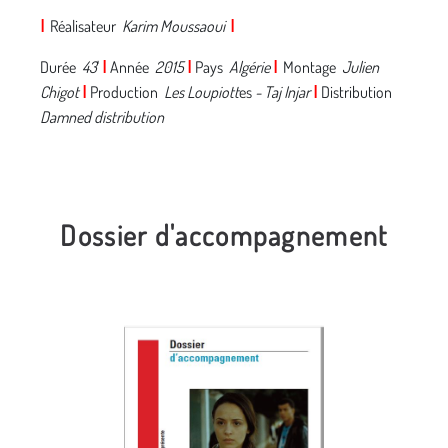
I
Réalisateur
Karim Moussaoui
I
Durée
43
'
I
Année
2015
I
Pays
Algérie
I
Montage
Julien
Chigot
I
Production
Les Loupiott
es
- Taj Injar
I
Distribution
Damned distribution
Dossier d'accompagnement