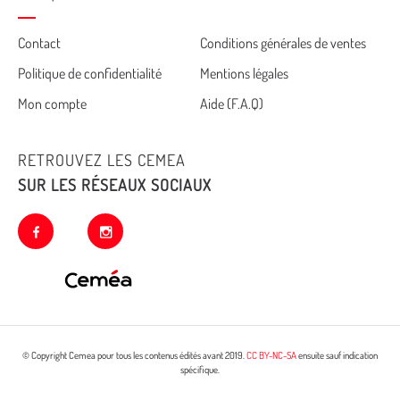
Cemea
Contact
Conditions générales de ventes
Politique de confidentialité
Mentions légales
footer
Mon compte
Aide (F.A.Q)
RETROUVEZ LES CEMEA
SUR LES RÉSEAUX SOCIAUX
facebook
instagram
© Copyright Cemea pour tous les contenus édités avant 2019.
CC BY-NC-SA
ensuite sauf indication
spécifique.