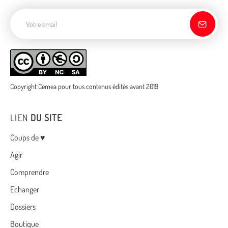
Adresse de courriel
Copyright Cemea pour tous contenus édités avant 2019
LIEN
DU SITE
Menu
Coups de ♥
Agir
Comprendre
Echanger
Dossiers
Boutique