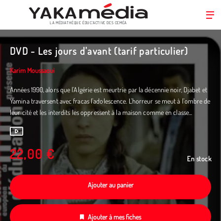
LA MÉDIATHÈQUE ÉDUC’ACTIVE DES CEMÉA
Aller
au
DVD - Les jours d'avant (tarif particulier)
contenu
principal
Karim Moussaoui
Années 1990, alors que l'Algérie est meurtrie par la décennie noir, Djabet et
Yamina traversent avec fracas l'adolescence. L'horreur se meut à l'ombre de
leur cité et les interdits les oppressent à la maison comme en classe...
22,00 €
En stock
Ajouter au panier
Ajouter à mes fiches